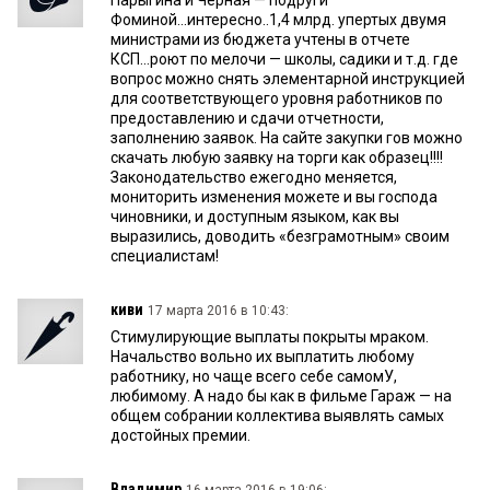
Фоминой...интересно..1,4 млрд. упертых двумя
министрами из бюджета учтены в отчете
КСП...роют по мелочи — школы, садики и т.д. где
вопрос можно снять элементарной инструкцией
для соответствующего уровня работников по
предоставлению и сдачи отчетности,
заполнению заявок. На сайте закупки гов можно
скачать любую заявку на торги как образец!!!!
Законодательство ежегодно меняется,
мониторить изменения можете и вы господа
чиновники, и доступным языком, как вы
выразились, доводить «безграмотным» своим
специалистам!
киви
17 марта 2016 в 10:43:
Стимулирующие выплаты покрыты мраком.
Начальство вольно их выплатить любому
работнику, но чаще всего себе самомУ,
любимому. А надо бы как в фильме Гараж — на
общем собрании коллектива выявлять самых
достойных премии.
Владимир
16 марта 2016 в 19:06: