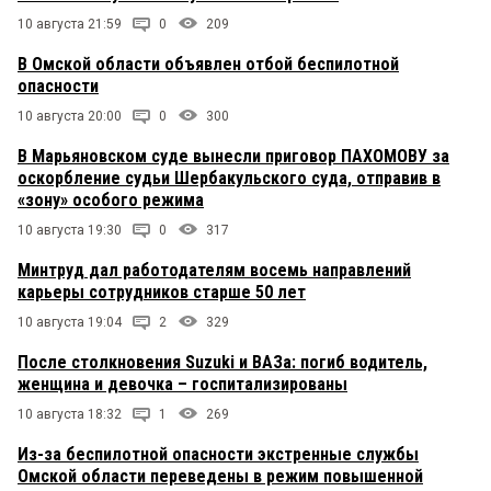
10 августа 21:59
0
209
В Омской области объявлен отбой беспилотной
опасности
10 августа 20:00
0
300
В Марьяновском суде вынесли приговор ПАХОМОВУ за
оскорбление судьи Шербакульского суда, отправив в
«зону» особого режима
10 августа 19:30
0
317
Минтруд дал работодателям восемь направлений
карьеры сотрудников старше 50 лет
10 августа 19:04
2
329
После столкновения Suzuki и ВАЗа: погиб водитель,
женщина и девочка – госпитализированы
10 августа 18:32
1
269
Из-за беспилотной опасности экстренные службы
Омской области переведены в режим повышенной