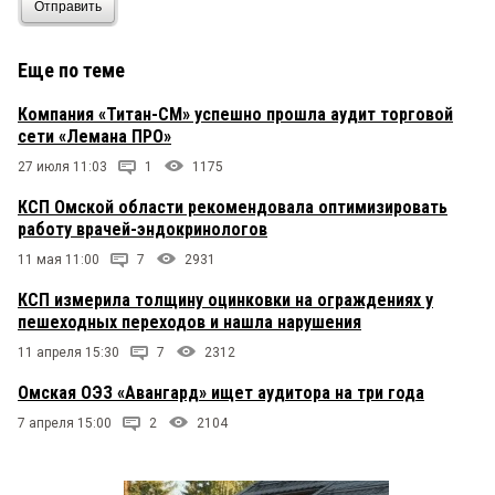
Отправить
Еще по теме
Компания «Титан-СМ» успешно прошла аудит торговой
сети «Лемана ПРО»
27 июля 11:03
1
1175
КСП Омской области рекомендовала оптимизировать
работу врачей-эндокринологов
11 мая 11:00
7
2931
КСП измерила толщину оцинковки на ограждениях у
пешеходных переходов и нашла нарушения
11 апреля 15:30
7
2312
Омская ОЭЗ «Авангард» ищет аудитора на три года
7 апреля 15:00
2
2104