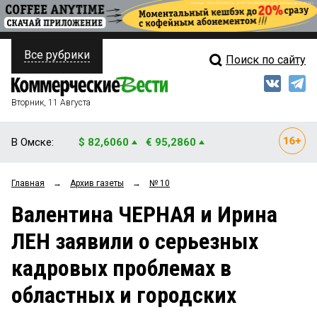
Все рубрики
Поиск по сайту
ПОЛИТИКА
Свежий выпуск
Медиа
ФИНАНСЫ
Вторник, 11 Августа
Кто есть кто
НЕДВИЖИМОСТЬ
В Омске:
$ 82,6060
€ 95,2860
Интервью
БИЗНЕС
Главная
→
Архив газеты
→
№ 10
Мнения
ОБЩЕСТВО
Валентина ЧЕРНАЯ и Ирина
Рейтинги
ЗАКОН
ЛЕН заявили о серьезных
Блоги
НОВОСТИ КОМПАНИЙ
кадровых проблемах в
Архив
ПРОИСШЕСТВИЯ
областных и городских