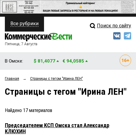
Все рубрики
Поиск по сайту
ПОЛИТИКА
Свежий выпуск
Медиа
ФИНАНСЫ
Пятница, 7 Августа
Кто есть кто
НЕДВИЖИМОСТЬ
В Омске:
$ 81,4077
€ 94,0585
Интервью
БИЗНЕС
Главная
→
Страницы c тегом "Ирина ЛЕН"
Мнения
ОБЩЕСТВО
Страницы c тегом "Ирина ЛЕН"
Рейтинги
ЗАКОН
Блоги
НОВОСТИ КОМПАНИЙ
Найдено
17
материалов
Архив
ПРОИСШЕСТВИЯ
Председателем КСП Омска стал Александр
КЛЮХИН
СТИЛЬ ЖИЗНИ