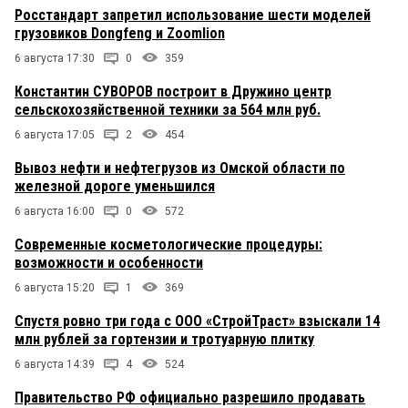
Росстандарт запретил использование шести моделей
грузовиков Dongfeng и Zoomlion
6 августа 17:30
0
359
Константин СУВОРОВ построит в Дружино центр
сельскохозяйственной техники за 564 млн руб.
6 августа 17:05
2
454
Вывоз нефти и нефтегрузов из Омской области по
железной дороге уменьшился
6 августа 16:00
0
572
Современные косметологические процедуры:
возможности и особенности
6 августа 15:20
1
369
Спустя ровно три года с ООО «СтройТраст» взыскали 14
млн рублей за гортензии и тротуарную плитку
6 августа 14:39
4
524
Правительство РФ официально разрешило продавать