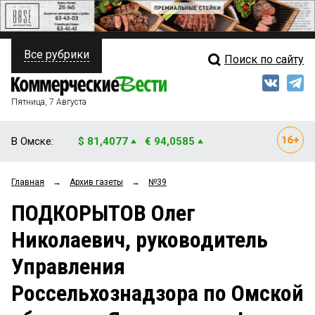
Все рубрики
Поиск по сайту
ПОЛИТИКА
Свежий выпуск
Медиа
ФИНАНСЫ
Пятница, 7 Августа
Кто есть кто
НЕДВИЖИМОСТЬ
В Омске:
$ 81,4077
€ 94,0585
Интервью
БИЗНЕС
Главная
→
Архив газеты
→
№39
Мнения
ОБЩЕСТВО
ПОДКОРЫТОВ Олег
Рейтинги
ЗАКОН
Николаевич, руководитель
Блоги
НОВОСТИ КОМПАНИЙ
Управления
Архив
ПРОИСШЕСТВИЯ
Россельхознадзора по Омской