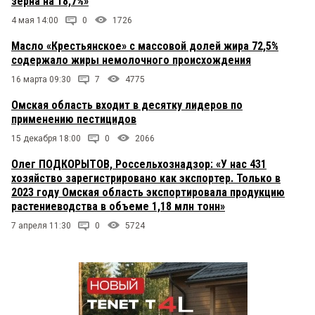
зерна на 18,7%»
4 мая 14:00
0
1726
Масло «Крестьянское» с массовой долей жира 72,5%
содержало жиры немолочного происхождения
16 марта 09:30
7
4775
Омская область входит в десятку лидеров по
применению пестицидов
15 декабря 18:00
0
2066
Олег ПОДКОРЫТОВ, Россельхознадзор: «У нас 431
хозяйство зарегистрировано как экспортер. Только в
2023 году Омская область экспортировала продукцию
растениеводства в объеме 1,18 млн тонн»
7 апреля 11:30
0
5724