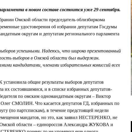
 парламента в новом составе состоится уже 29 сентября.
обрании Омской области председатель облизбиркома
менные удостоверения об избрании депутатам Госдумы
мандатным округам и депутатам регионального парламента
выборов успешными. Надеюсь, что широко презентованный
ость выборов в Омской области был выдержан.
амими кандидатами, членами избирательных комиссий всех
ИК установила общие результаты выборов депутатов
ла их состоявшимися, и в списке избранных депутатов-
обедителя по омским одномандатным округам – Виктор
ег СМОЛИН. Что касается депутатов ГД, избранных по
угу (по партспискам), в течение предстоящей недели
ремещения мандатов, но это, как заявил НЕСТЕРЕНКО, не
т Омской области – единороссов Александра ЖУКОВА и
ТЕРЕНКО почему-то не упомянул еще одного