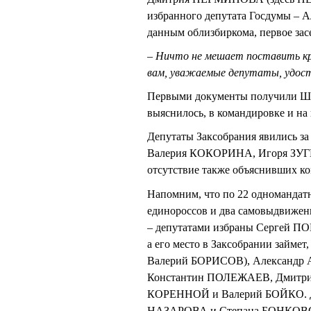
избранного депутата Госдумы –
данным облизбиркома, первое зас
– Ничто не мешает поставить кр
вам, уважаемые депутаты, удост
Первыми документы получили 
выяснилось, в командировке и на
Депутаты Заксобрания явились за
Валерия КОКОРИНА, Игоря ЗУГ
отсутствие также объяснивших к
Напомним, что по 22 одномандат
единороссов и два самовыдвиженц
– депутатами избраны Сергей ПОП
а его место в Заксобрании займет
Валерий БОРИСОВ), Александ
Константин ПОЛЕЖАЕВ, Дмитри
КОРЕННОЙ и Валерий БОЙКО. Дв
НАЗАРОВА и Степана БОНКОВСКОГ