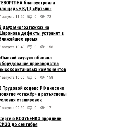
ГЕВОРГЯНА благоустроила
площадь у КДЦ «Иртыш»
7 августа 11:20
0
72
В двух многоэтажках на
Шаронова дефекты устранят в
ближайшее время
7 августа 10:40
0
156
«Омский каучук» обновил
оборудование производства
высокооктановых компонентов
7 августа 10:00
0
158
В Трудовой кодекс РФ внесено
понятие «стажёр» и разъяснены
условия стажировок
7 августа 09:30
0
171
Сергею КОЗУБЕНКО продлили
СИЗО до сентября