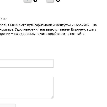
11:07:
уровня БК55 с его вульгаризмами и желтухой. «Корочки» — на
 корытце. Удостоверения называются иначе. Впрочем, если у
рочки — на здоровье, но читателей этим не потчуйте.