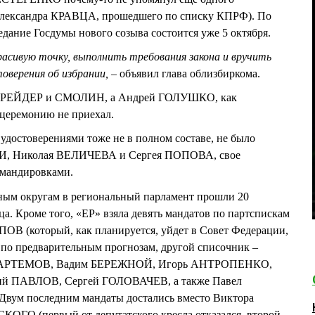
 Александра КРАВЦА, прошедшего по списку КПРФ). По
едание Госдумы нового созыва состоится уже 5 октября.
асивую точку, выполнить требования закона и вручить
оверения об избрании,
– объявил глава облизбиркома.
ШРЕЙДЕР и СМОЛИН, а Андрей ГОЛУШКО, как
 церемонию не приехал.
 удостоверениями тоже не в полном составе, не было
И, Николая ВЕЛИЧЕВА и Сергея ПОПОВА, свое
омандировками.
ным округам в региональный парламент прошли 20
а. Кроме того, «ЕР» взяла девять мандатов по партспискам
ОВ (который, как планируется, уйдет в Совет Федерации,
, по предварительным прогнозам, другой списочник –
р АРТЕМОВ, Вадим БЕРЕЖНОЙ, Игорь АНТРОПЕНКО,
й ПАВЛОВ, Сергей ГОЛОВАЧЕВ, а также Павел
ум последним мандаты достались вместо Виктора
О (первый от депутатского кресла отказался, второй