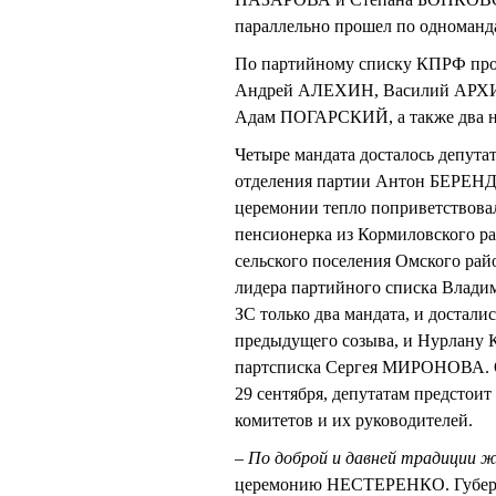
параллельно прошел по одноманд
По партийному списку КПРФ про
Андрей АЛЕХИН, Василий АР
Адам ПОГАРСКИЙ, а также два
Четыре мандата досталось депутат
отделения партии Антон БЕРЕНД
церемонии тепло поприветствов
пенсионерка из Кормиловского р
сельского поселения Омского ра
лидера партийного списка Влад
ЗС только два мандата, и доста
предыдущего созыва, и Нурлану 
партсписка Сергея МИРОНОВА. От
29 сентября, депутатам предстоит 
комитетов и их руководителей.
– По доброй и давней традиции 
церемонию НЕСТЕРЕНКО. Губерн