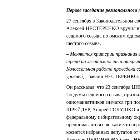
Первое заседание регионального
27 сентября в Законодательном с
Алексей НЕСТЕРЕНКО вручил вре
седьмого созыва по омским одно
шестого созыва.
– Меняются критерии признания 
тренд на легитимность и открыт
Колоссальная работа проведена с
уровней,
– заявил НЕСТЕРЕНКО.
Он рассказал, что 23 сентября Ц
Госдумы седьмого созыва, призна
одномандатников значатся три п
ШРЕЙДЕР, Андрей ГОЛУШКО и Ол
федеральному избирательному окр
предполагаются еще какие-то пе
коснется избранных депутатов о
Дмитрия ПЕРМИНОВА (здесь НЕС