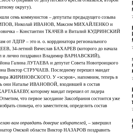
атному округу).
шли семь коммунистов – депутаты предыдущего созыва
ХИПОВ, Николай ИВАНОВ, Максим МИХАЙЛЕНКО и
 новичка – Константин ТКАЧЕВ и Виталий КУДРИНСКИЙ
ам от ЛДПР – это и. о. коррдинатора регионального
ЕЕВ, 34-летний Вячеслав БАХАРЕВ (которого до начала
ал и лично поздравил Владимир ВАРНАВСКИЙ),
айона Галина ЛУТАЕВА и депутат Совета Новотроицкого
йона Виктор СТРУЧАЕВ. Последнему перешел мандат
имира ЖИРИНОВСКОГО. У «эсэров», напомним, теперь в
лись они Наталье ИВАНОВОЙ, входившей в состав
КАРТАБАЕВУ, которому мандат перешел от лидера
метим, что первое заседание Заксобрания состоится уже
избрать спикера, его заместителя, определить состав
желаю вам оправдать доверие избирателей,
– завершил
атор Омской области Виктор НАЗАРОВ поздравить