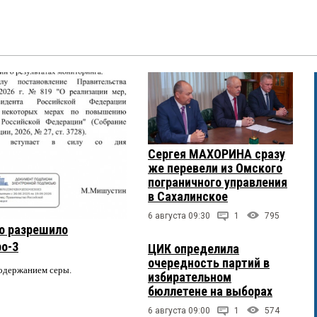
Сергея МАХОРИНА сразу
же перевели из Омского
пограничного управления
в Сахалинское
6 августа 09:30
1
795
о разрешило
ро-3
ЦИК определила
очередность партий в
содержанием серы.
избирательном
бюллетене на выборах
6 августа 09:00
1
574