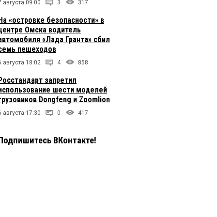
7 августа 09:00
3
317
На «островке безопасности» в
центре Омска водитель
автомобиля «Лада Гранта» сбил
семь пешеходов
6 августа 18:02
4
858
Росстандарт запретил
использование шести моделей
грузовиков Dongfeng и Zoomlion
6 августа 17:30
0
417
Подпишитесь ВКонтакте!