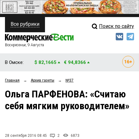
Все рубрики
Поиск по сайту
ПОЛИТИКА
Свежий выпуск
Медиа
ФИНАНСЫ
Воскресенье, 9 Августа
Кто есть кто
НЕДВИЖИМОСТЬ
В Омске:
$ 82,1665
€ 94,8366
Интервью
БИЗНЕС
Главная
→
Архив газеты
→
№37
Мнения
ОБЩЕСТВО
Ольга ПАРФЕНОВА: «Считаю
Рейтинги
ЗАКОН
себя мягким руководителем»
Блоги
НОВОСТИ КОМПАНИЙ
Архив
ПРОИСШЕСТВИЯ
28 сентября 2016 08:45
2
6873