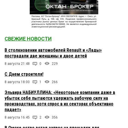
СВЕЖИЕ НОВОСТИ
В столкновении автомобилей Renault и «Лады»
пострадали две женщины и двое детей
8 августа 21:48
0
229
С Днем строителя!
8 августа 18:00
1
266
Эльвира НАБИУЛЛИНА: «Некоторые компании даже в
убыток себе пытаются удержать рабочую силу на
производствах, хотя спрос в их секторах объективно
падает»
8 августа 16:45
2
356
В Омске остро встал запрос на площадки для