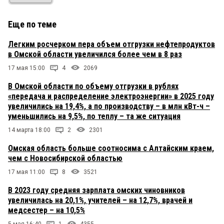
Еще по теме
Легким росчерком пера объем отгрузки нефтепродуктов
в Омской области увеличился более чем в 8 раз
17 мая 15:00
4
2069
В Омской области по объему отгрузки в рублях
«передача и распределение электроэнергии» в 2025 году
увеличились на 19,4%, а по производству – в млн кВт-ч –
уменьшились на 9,5%, по теплу – та же ситуация
14 марта 18:00
2
2301
Омская область больше соотносима с Алтайским краем,
чем с Новосибирской областью
17 мая 11:00
8
3521
В 2023 году средняя зарплата омских чиновников
увеличилась на 20,1%, учителей – на 12,7%, врачей и
медсестер – на 10,5%