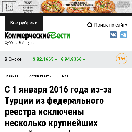
Все рубрики
Поиск по сайту
ПОЛИТИКА
Свежий выпуск
Медиа
ФИНАНСЫ
Суббота, 8 Августа
Кто есть кто
НЕДВИЖИМОСТЬ
В Омске:
$ 82,1665
€ 94,8366
Интервью
БИЗНЕС
Главная
→
Архив газеты
→
№ 1
Мнения
ОБЩЕСТВО
С 1 января 2016 года из-за
Рейтинги
ЗАКОН
Турции из федерального
Блоги
НОВОСТИ КОМПАНИЙ
реестра исключены
Архив
ПРОИСШЕСТВИЯ
несколько крупнейших