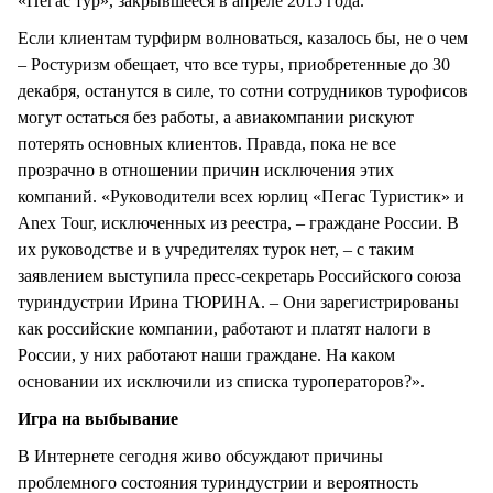
«Пегас тур», закрывшееся в апреле 2015 года.
Если клиентам турфирм волноваться, казалось бы, не о чем
– Ростуризм обещает, что все туры, приобретенные до 30
декабря, останутся в силе, то сотни сотрудников турофисов
могут остаться без работы, а авиакомпании рискуют
потерять основных клиентов. Правда, пока не все
прозрачно в отношении причин исключения этих
компаний. «Руководители всех юрлиц «Пегас Туристик» и
Anex Tour, исключенных из реестра, – граждане России. В
их руководстве и в учредителях турок нет, – с таким
заявлением выступила пресс-секретарь Российского союза
туриндустрии Ирина ТЮРИНА. – Они зарегистрированы
как российские компании, работают и платят налоги в
России, у них работают наши граждане. На каком
основании их исключили из списка туроператоров?».
Игра на выбывание
В Интернете сегодня живо обсуждают причины
проблемного состояния туриндустрии и вероятность