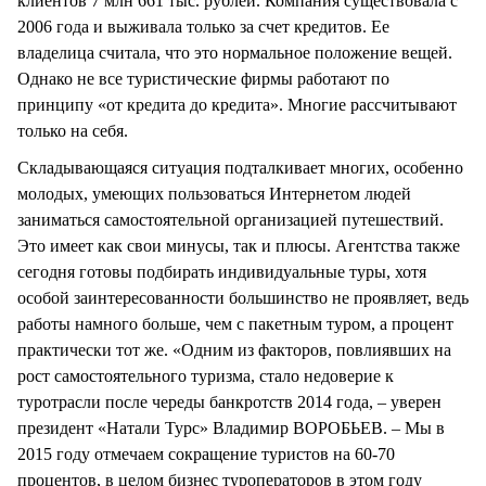
клиентов 7 млн 661 тыс. рублей. Компания существовала с
2006 года и выживала только за счет кредитов. Ее
владелица считала, что это нормальное положение вещей.
Однако не все туристические фирмы работают по
принципу «от кредита до кредита». Многие рассчитывают
только на себя.
Складывающаяся ситуация подталкивает многих, особенно
молодых, умеющих пользоваться Интернетом людей
заниматься самостоятельной организацией путешествий.
Это имеет как свои минусы, так и плюсы. Агентства также
сегодня готовы подбирать индивидуальные туры, хотя
особой заинтересованности большинство не проявляет, ведь
работы намного больше, чем с пакетным туром, а процент
практически тот же. «Одним из факторов, повлиявших на
рост самостоятельного туризма, стало недоверие к
туротрасли после череды банкротств 2014 года, – уверен
президент «Натали Турс» Владимир ВОРОБЬЕВ. – Мы в
2015 году отмечаем сокращение туристов на 60-70
процентов, в целом бизнес туроператоров в этом году