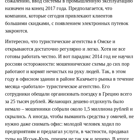
сожалению, ввод системы в промышленную эксплуатацию
назначен на конец 2017 года. Предполагается, что
компании, которые сегодня привлекают клиентов
большими скидками, с появлением электронных путевок
закроются.
Интересно, что туристические агентства в Омске и
открываются достаточно регулярно и легко. Хотя не все
готовы работать честно. И вот парадокс 2014 год не научил
россиян осторожности: мошеннические схемы до сих пор
работают и кормят нечистых на руку людей. Так, в этом
году в офисном здании в районе Казачьего рынка в течение
месяца «работало» туристическое агентство. Его
сотрудники обещали организовать поездку в Грецию всего
за 25 тысяч рублей. Желающих дешево отдохнуть было
немало – мошенники собрали около 1,5 миллиона рублей и
скрылись. А иногда, чтобы выманить средства у омичей, не
нужно даже снимать офис: молодой человек ходил по
предприятиям и предлагал услуги, в частности, продавал
туры на Иссык-Куль, причем не так уж и дешево. В итоге,