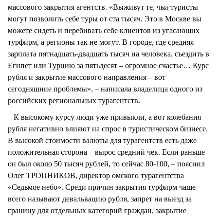
массового закрытия агентств. «Выживут те, чьи туристы
могут позволить себе туры от ста тысяч. Это в Москве вы
можете сидеть и перебивать себе клиентов из угасающих
турфирм, а регионы так не могут. В городе, где средняя
зарплата пятнадцать-двадцать тысяч на человека, съездить в
Египет или Турцию за пятьдесят – огромное счастье… Курс
рубля и закрытие массового направления – вот
сегодняшние проблемы», – написала владелица одного из
российских региональных турагентств.
– К высокому курсу люди уже привыкли, а вот колебания
рубля негативно влияют на спрос в туристическом бизнесе.
В высокой стоимости валюты для турагентств есть даже
положительная сторона – вырос средний чек. Если раньше
он был около 50 тысяч рублей, то сейчас 80-100, – пояснил
Олег ТРОПНИКОВ, директор омского турагентства
«Седьмое небо». Среди причин закрытия турфирм чаще
всего называют девальвацию рубля, запрет на выезд за
границу для отдельных категорий граждан, закрытие