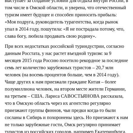
выступает за создание условий для отдыха внутри России, в
том числе в Омской области, и уверена, что отечественный
туризм имеет будущее и способен приносить прибыль:
«Моя подруга, руководитель турагентства, когда рынок
упал в 2014 году, пошутила: «Я не пострадала потому, что,
слава богу, любила продавать свою родину».
При всех недостатках российской туриндустрии, согласно
данным Росстата, у нас растет въездной туризм: за 9
месяцев 2015 года Россию посетило рекордное за последние
семь лет количество зарубежных туристов – 20,7 млн
человек (на восемь процентов больше, чем в 2014 году).
Чаще других к нам приезжали граждане Китая – более
полумиллиона человек, на втором месте жители Германии,
на третьем – США. Лариса САВОСТЬЯНОВА рассказала,
что в Омскую область через их агентство регулярно
приезжают группы финнов, чьи предки когда-то были
сосланы в Сибирь и похоронены здесь. Но приезжают к нам
не только зарубежные гости, Омск регулярно принимает
туристов из российских городов, например Екатеринбурга.