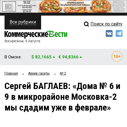
Все рубрики
Поиск по сайту
ПОЛИТИКА
Свежий выпуск
Медиа
ФИНАНСЫ
Воскресенье, 9 Августа
Кто есть кто
НЕДВИЖИМОСТЬ
В Омске:
$ 82,1665
€ 94,8366
Интервью
БИЗНЕС
Главная
→
Архив газеты
→
№ 2
Мнения
ОБЩЕСТВО
Сергей БАГЛАЕВ: «Дома № 6 и
Рейтинги
ЗАКОН
9 в микрорайоне Московка-2
Блоги
НОВОСТИ КОМПАНИЙ
мы сдадим уже в феврале»
Архив
ПРОИСШЕСТВИЯ