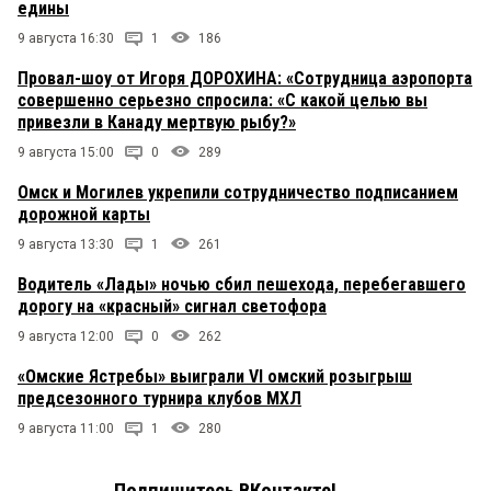
едины
9 августа 16:30
1
186
Провал-шоу от Игоря ДОРОХИНА: «Сотрудница аэропорта
совершенно серьезно спросила: «С какой целью вы
привезли в Канаду мертвую рыбу?»
9 августа 15:00
0
289
Омск и Могилев укрепили сотрудничество подписанием
дорожной карты
9 августа 13:30
1
261
Водитель «Лады» ночью сбил пешехода, перебегавшего
дорогу на «красный» сигнал светофора
9 августа 12:00
0
262
«Омские Ястребы» выиграли VI омский розыгрыш
предсезонного турнира клубов МХЛ
9 августа 11:00
1
280