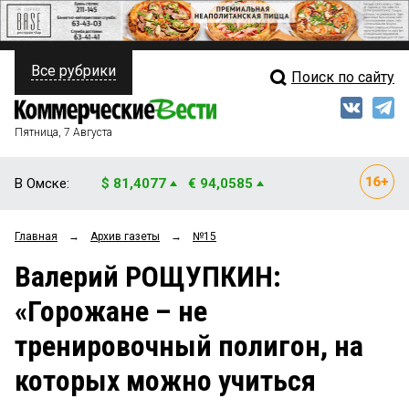
Все рубрики
Поиск по сайту
ПОЛИТИКА
Свежий выпуск
Медиа
ФИНАНСЫ
Пятница, 7 Августа
Кто есть кто
НЕДВИЖИМОСТЬ
В Омске:
$ 81,4077
€ 94,0585
Интервью
БИЗНЕС
Главная
→
Архив газеты
→
№15
Мнения
ОБЩЕСТВО
Валерий РОЩУПКИН:
Рейтинги
ЗАКОН
«Горожане – не
Блоги
НОВОСТИ КОМПАНИЙ
тренировочный полигон, на
Архив
ПРОИСШЕСТВИЯ
которых можно учиться