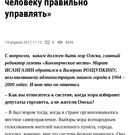
человеку правильно
СТИЛЬ ЖИЗНИ
управлять»
19 апреля 2017 11:13
0
4399
С вопросом, каким должен быть мэр Омска, главный
редактор газеты «Коммерческие вести» Марат
ИСАНГАЗИН обратился к Валерию РОЩУПКИНУ,
возглавлявшему администрацию нашего города в 1994 –
2000 годах. И вот что он ответил.
– Как вы относитесь к системе, когда мэра избирают
депутаты горсовета, а не жители Омска?
– Я был мэром тогда, когда в стране организовывалось
местное самоуправление. Выборы мэра всенародным
голосованием жителей населенного пункта, города,
поселка, конечно, мне эта система больше нравилась. Она