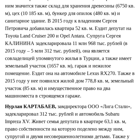
ним значится также склад для хранения древесины (6750 кв.
м), цех (10 185 кв. м), бункер для опилок (480 кв. м) и
санитарное здание. В 2015 году к владениям Сергея
Петровича добавилась квартира 52 кв. м. Ездит депутат на
Toyota Land Cruiser 200 и Opel Antara. Супруга Сергея
КАЛИНИНА задекларировала 11 млн 968 тыс. рублей (в
2015 году – 5 млн 312 тыс. рублей), она является
совладелицей упомянутого жилья в Турции, а также имеет
земельный участок (1657 кв. м), гараж и нежилое
помещение. Ездит она на автомобиле Lexus RX270. Также в
2015 году у нее появился жилой дом 778,8 кв. м, земельный
участок (85 кв. м) и имущественное право на два
машиноместа в строящемся гараже.
Нурлан КАРТАБАЕВ,
замдиректора ООО «Лига Стали»,
задекларировал 312 тыс. рублей и автомобиль Subaru
Impreza XV. Живет семья депутата в квартире 63,1 кв. м,
право собственности на которую поделено между ним,
супругой и двумя несовершеннолетними детьми. Также у