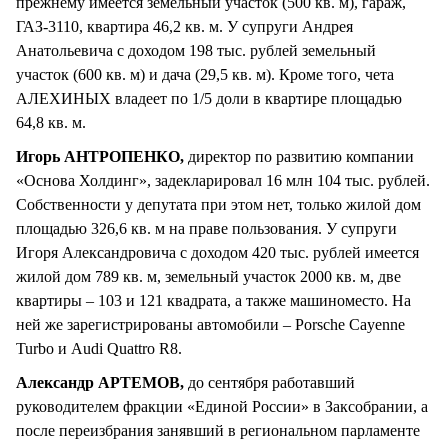
прежнему имеется земельный участок (500 кв. м), гараж,
ГАЗ-3110, квартира 46,2 кв. м. У супруги Андрея
Анатольевича с доходом 198 тыс. рублей земельный
участок (600 кв. м) и дача (29,5 кв. м). Кроме того, чета
АЛЕХИНЫХ владеет по 1/5 доли в квартире площадью
64,8 кв. м.
Игорь АНТРОПЕНКО,
директор по развитию компании
«Основа Холдинг», задекларировал 16 млн 104 тыс. рублей.
Собственности у депутата при этом нет, только жилой дом
площадью 326,6 кв. м на праве пользования. У супруги
Игоря Александровича с доходом 420 тыс. рублей имеется
жилой дом 789 кв. м, земельный участок 2000 кв. м, две
квартиры – 103 и 121 квадрата, а также машиноместо. На
ней же зарегистрированы автомобили – Porsche Cayenne
Turbo и Audi Quattro R8.
Александр АРТЕМОВ,
до сентября работавший
руководителем фракции «Единой России» в Заксобрании, а
после переизбрания занявший в региональном парламенте