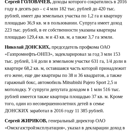
Сергей ГОЛОВАЧЕВ,
доходы которого сократились в 2016
году в десять раз – с 4 млн 182 тыс. рублей до 420 тыс.
рублей, имеет два земельных участка по 1,2 га и квартиру
площадью 36,9 кв. м в пользовании. Супруга имеет доход
223 тыс. рублей, в ее собственности указаны квартиры
площадью 129,4 кв. м и 43 кв. м, а также 3,7 га земли.
Николай ДОНСКИХ,
председатель профкома ОАО
«Газпромнефть-ОНПЗ», задекларировал за год 3 млн 153
тыс. рублей, 1/4 доли в земельном участке 631 га, 1/4 доли в
квартире 68,2 кв. м, оставшаяся часть которой принадлежит
его жене, еще две квартиры по 38 и 36 квадратов, а также
гаражный бокс, автомобиль Mitsubishi Pajero Sport 2,5 и
мотолодку. У супруги депутата доходом в 1 млн 516 тыс.
рублей имеется также квартира площадью 37 кв. м. Кроме
того, один из несовершеннолетних детей в семье
ДОНСКИХ заработал в 2016 году 11 385 рублей.
Сергей ЖИРИКОВ,
генеральный директор ОАО
«Омскгазстройэксплуатация», указал в декларации доход в