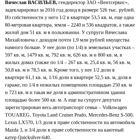
Вячеслав ВАСИЛЬЕВ,
гендиректор ЗАО «Вентсервис»,
задекларировал за 2016 год доход в размере 526 тыс. рублей.
Из собственности у него 1/2 в квартире 53,5 кв. м, еще одна
80-метровая квартира, земля – 2240 и 536 квадратов, а также
жилой дом 51 кв. м в пользовании. У супруги Вячеслава
Михайловича с доходом почти 1,9 млн рублей имущества
намного больше. У нее доли (по 1/4) в земельных участках –
597 кв. м, 1479 кв. м, 792 кв. м, 626 кв. м и 800 кв. м, в
жилых домах (также по 1/4 – 267 кв. м, 25,4 кв. м, 56 кв. м,
50,8 кв. м и 78,5 кв. м. Кроме того, у нее 1/2 доли в
квартире 61,1 кв. м, 1/16 доли в квартире 52,5 кв. м, доля в
гараже, по 1/4 в нежилых помещениях площадью 250 кв. м
и 723 кв. м и такая же доля в административном здании
площадью более 500 кв. м. А еще на супруге депутата
зарегистрирован весь автотранспорт семьи – Volkswagen
TOUAREG, Toyota Land Cruiser Prado, Mercedes-Benz S-500,
Lexus LX570, 1/3 доля в праве собственности на автомобиль
Mazda 3, и 3/4 доли в праве собственности на каютный
катер Quicksilver-640.