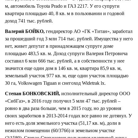
м, автомобиль Toyota Prado и ГАЗ 2217. У его супруги
квартира площадью 40, 8 кв. м в пользовании и годовой
доход 741 тыс. рублей.
Валерий БОЙКО,
гендиректор АО «ГК «Титан», заработал
за прошедший год 3 млн 714 тыс. рублей. Имущества у него
нет, живет депутат в принадлежащем супруге доме
площадью 483,5 кв. м. Доход супруги Валерия Петровича
составил 6 млн 666 тыс. рублей, а в собственности у нее
значится еще один дом в 146 кв. м, квартира 85,9 кв. м,
земельный участок 977 кв. м, еще один участок площадью
30 га, Volkswagen Tiguan и снегоход Widetrak lx.
Степан БОНКОВСКИЙ,
исполнительный директор ООО
«СибГаз», в 2016 году получил 5 млн 47 тыс. рублей –
ровно в два раза больше, чем в 2015 году, но до уровня
своих заработков в 2013-2014 годах все равно не дотянул. У
него есть доля земельного участка (51,17 кв. м), доли в
нежилом помещении (60/3766) и земельном участке
(2/1580). Степан Степанович пользуется квартирой жены