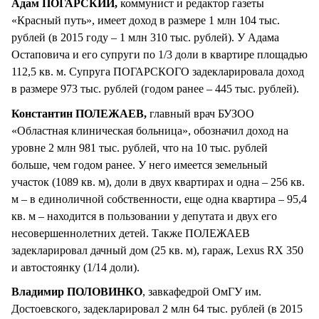
Адам ПОГАРСКИЙ,
коммунист и редактор газеты
«Красный путь», имеет доход в размере 1 млн 104 тыс.
рублей (в 2015 году – 1 млн 310 тыс. рублей). У Адама
Остаповича и его супруги по 1/3 доли в квартире площадью
112,5 кв. м. Супруга ПОГАРСКОГО задекларировала доход
в размере 973 тыс. рублей (годом ранее – 445 тыс. рублей).
Константин ПОЛЕЖАЕВ,
главный врач БУЗОО
«Областная клиническая больница», обозначил доход на
уровне 2 млн 981 тыс. рублей, что на 10 тыс. рублей
больше, чем годом ранее. У него имеется земельный
участок (1089 кв. м), доли в двух квартирах и одна – 256 кв.
м – в единоличной собственности, еще одна квартира – 95,4
кв. м – находится в пользовании у депутата и двух его
несовершеннолетних детей. Также ПОЛЕЖАЕВ
задекларировал дачный дом (25 кв. м), гараж, Lexus RX 350
и автостоянку (1/14 доли).
Владимир ПОЛОВИНКО
, завкафедрой ОмГУ им.
Достоевского, задекларировал 2 млн 64 тыс. рублей (в 2015