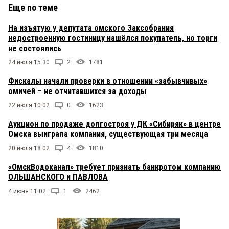
Еще по теме
На изъятую у депутата омского Заксобрания
недостроенную гостиницу нашёлся покупатель, но торги
не состоялись
24 июля 15:30
2
1781
Фискалы начали проверки в отношении «забывчивых»
омичей – не отчитавшихся за доходы
22 июля 10:02
0
1623
Аукцион по продаже долгостроя у ДК «Сибиряк» в центре
Омска выиграла компания, существующая три месяца
20 июля 18:02
4
1810
«ОмскВодоканал» требует признать банкротом компанию
ОЛЬШАНСКОГО и ПАВЛОВА
4 июня 11:02
1
2462