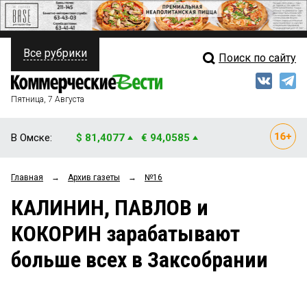
Все рубрики
Поиск по сайту
ПОЛИТИКА
Свежий выпуск
Медиа
ФИНАНСЫ
Пятница, 7 Августа
Кто есть кто
НЕДВИЖИМОСТЬ
В Омске:
$ 81,4077
€ 94,0585
Интервью
БИЗНЕС
Главная
→
Архив газеты
→
№16
Мнения
ОБЩЕСТВО
КАЛИНИН, ПАВЛОВ и
Рейтинги
ЗАКОН
КОКОРИН зарабатывают
Блоги
НОВОСТИ КОМПАНИЙ
больше всех в Заксобрании
Архив
ПРОИСШЕСТВИЯ