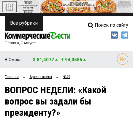
Все рубрики
Поиск по сайту
ПОЛИТИКА
Свежий выпуск
Медиа
ФИНАНСЫ
Пятница, 7 Августа
Кто есть кто
НЕДВИЖИМОСТЬ
В Омске:
$ 81,4077
€ 94,0585
Интервью
БИЗНЕС
Главная
→
Архив газеты
→
№49
Мнения
ОБЩЕСТВО
ВОПРОС НЕДЕЛИ: «Какой
Рейтинги
ЗАКОН
вопрос вы задали бы
Блоги
НОВОСТИ КОМПАНИЙ
президенту?»
Архив
ПРОИСШЕСТВИЯ