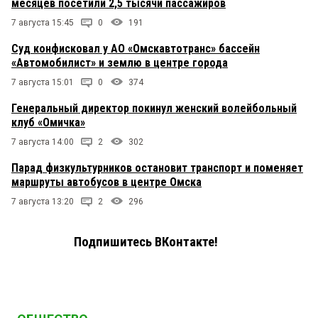
месяцев посетили 2,5 тысячи пассажиров
7 августа 15:45
0
191
Суд конфисковал у АО «Омскавтотранс» бассейн
«Автомобилист» и землю в центре города
7 августа 15:01
0
374
Генеральный директор покинул женский волейбольный
клуб «Омичка»
7 августа 14:00
2
302
Парад физкультурников остановит транспорт и поменяет
маршруты автобусов в центре Омска
7 августа 13:20
2
296
Подпишитесь ВКонтакте!