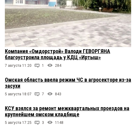
Компания «Омдорстрой» Валоди ГЕВОРГЯНА
благоустроила площадь у КДЦ «Иртыш»
7 августа 11:20
1
284
Омская область ввела режим ЧС в агросекторе из-за
засухи
5 августа 18:07
7
843
КСУ взялся за ремонт межквартальных проездов на
крупнейшем омском кладбище
5 августа 17:25
3
1148