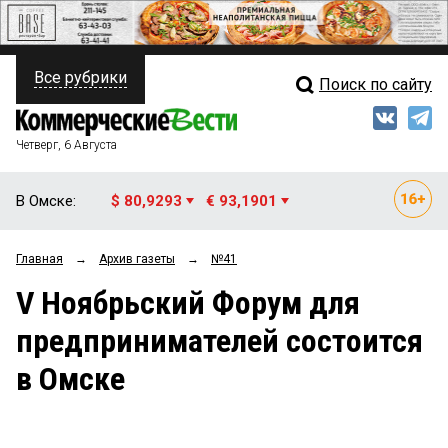
Все рубрики
Поиск по сайту
ПОЛИТИКА
Свежий выпуск
Медиа
ФИНАНСЫ
Четверг, 6 Августа
Кто есть кто
НЕДВИЖИМОСТЬ
В Омске:
$ 80,9293
€ 93,1901
Интервью
БИЗНЕС
Главная
→
Архив газеты
→
№41
Мнения
ОБЩЕСТВО
V Ноябрьский Форум для
Рейтинги
ЗАКОН
предпринимателей состоится
Блоги
НОВОСТИ КОМПАНИЙ
в Омске
Архив
ПРОИСШЕСТВИЯ