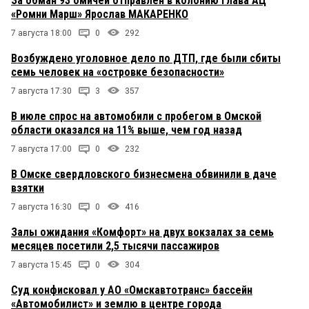
За обман 93 омичей отправлен в колонию глава АЦ
«Ромни Марш» Ярослав МАКАРЕНКО
7 августа 18:00
0
292
Возбуждено уголовное дело по ДТП, где были сбиты
семь человек на «островке безопасности»
7 августа 17:30
3
357
В июле спрос на автомобили с пробегом в Омской
области оказался на 11% выше, чем год назад
7 августа 17:00
0
232
В Омске свердловского бизнесмена обвинили в даче
взятки
7 августа 16:30
0
416
Залы ожидания «Комфорт» на двух вокзалах за семь
месяцев посетили 2,5 тысячи пассажиров
7 августа 15:45
0
304
Суд конфисковал у АО «Омскавтотранс» бассейн
«Автомобилист» и землю в центре города