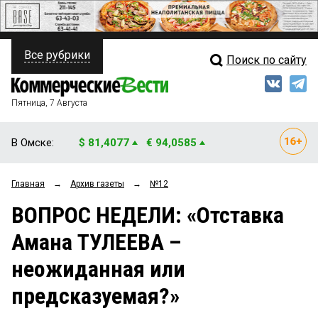
Все рубрики
Поиск по сайту
ПОЛИТИКА
Свежий выпуск
Медиа
ФИНАНСЫ
Пятница, 7 Августа
Кто есть кто
НЕДВИЖИМОСТЬ
В Омске:
$ 81,4077
€ 94,0585
Интервью
БИЗНЕС
Главная
→
Архив газеты
→
№12
Мнения
ОБЩЕСТВО
ВОПРОС НЕДЕЛИ: «Отставка
Рейтинги
ЗАКОН
Амана ТУЛЕЕВА –
Блоги
НОВОСТИ КОМПАНИЙ
неожиданная или
Архив
ПРОИСШЕСТВИЯ
предсказуемая?»