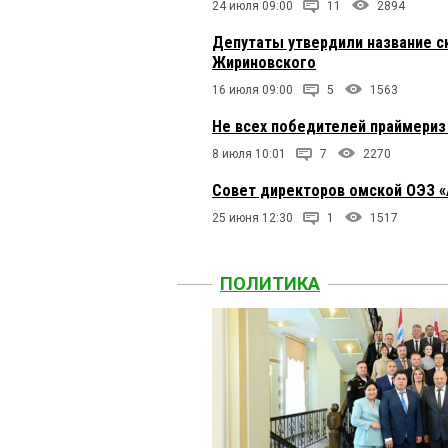
24 июля 09:00
11
2894
Депутаты утвердили название ск
Жириновского
16 июля 09:00
5
1563
Не всех победителей праймериз
8 июля 10:01
7
2270
Совет директоров омской ОЭЗ «
25 июня 12:30
1
1517
ПОЛИТИКА