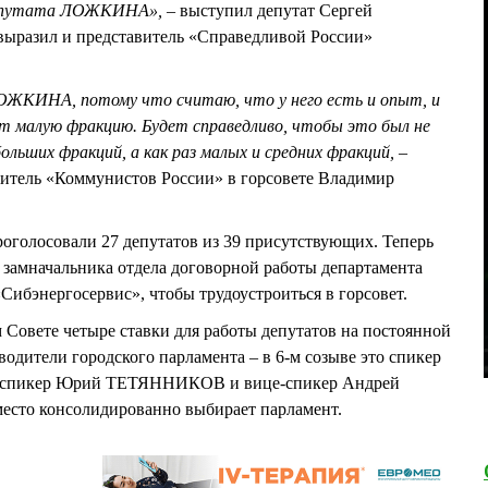
депутата ЛОЖКИНА», –
выступил депутат Сергей
ыразил и представитель «Справедливой России»
ОЖКИНА, потому что считаю, что у него есть и опыт, и
т малую фракцию. Будет справедливо, чтобы это был не
льших фракций, а как раз малых и средних фракций, –
итель «Коммунистов России» в горсовете Владимир
голосовали 27 депутатов из 39 присутствующих. Теперь
 замначальника отдела договорной работы департамента
Сибэнергосервис», чтобы трудоустроиться в горсовет.
Совете четыре ставки для работы депутатов на постоянной
водители городского парламента – в 6-м созыве это спикер
-спикер Юрий ТЕТЯННИКОВ и вице-спикер Андрей
место консолидированно выбирает парламент.