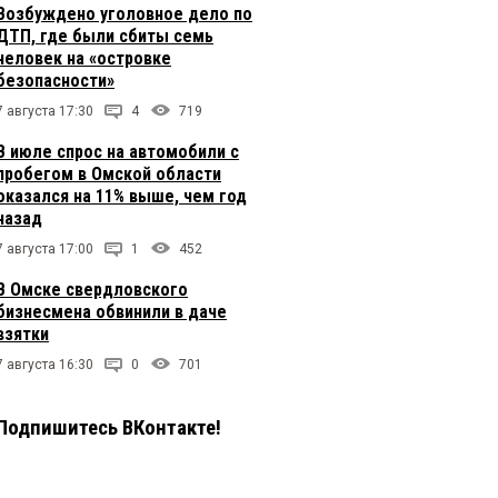
Возбуждено уголовное дело по
ДТП, где были сбиты семь
человек на «островке
безопасности»
7 августа 17:30
4
719
В июле спрос на автомобили с
пробегом в Омской области
оказался на 11% выше, чем год
назад
7 августа 17:00
1
452
В Омске свердловского
бизнесмена обвинили в даче
взятки
7 августа 16:30
0
701
Подпишитесь ВКонтакте!