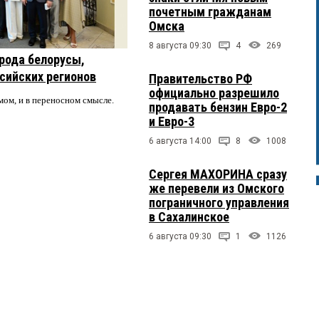
почетным гражданам
Омска
8 августа 09:30
4
269
рода белорусы,
ссийских регионов
Правительство РФ
официально разрешило
мом, и в переносном смысле.
продавать бензин Евро-2
и Евро-3
6 августа 14:00
8
1008
Сергея МАХОРИНА сразу
же перевели из Омского
пограничного управления
в Сахалинское
6 августа 09:30
1
1126