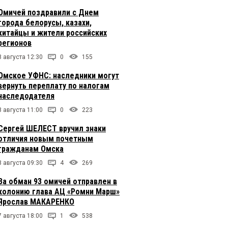
Омичей поздравили с Днем
города белорусы, казахи,
китайцы и жители российских
регионов
8 августа 12:30
0
155
Омское УФНС: наследники могут
вернуть переплату по налогам
наследодателя
8 августа 11:00
0
223
Сергей ШЕЛЕСТ вручил знаки
отличия новым почетным
гражданам Омска
8 августа 09:30
4
269
За обман 93 омичей отправлен в
колонию глава АЦ «Ромни Марш»
Ярослав МАКАРЕНКО
7 августа 18:00
1
538