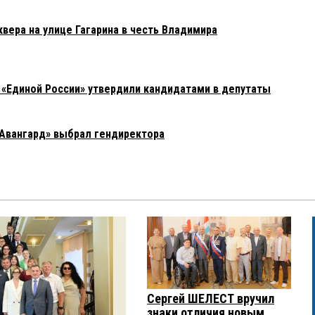
вера на улице Гагарина в честь Владимира
 «Единой России» утвердили кандидатами в депутаты
Авангард» выбрал гендиректора
Сергей ШЕЛЕСТ вручил
знаки отличия новым