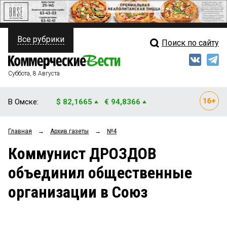
Все рубрики
Поиск по сайту
ПОЛИТИКА
Свежий выпуск
Медиа
ФИНАНСЫ
Суббота, 8 Августа
Кто есть кто
НЕДВИЖИМОСТЬ
В Омске:
$ 82,1665
€ 94,8366
Интервью
БИЗНЕС
Главная
→
Архив газеты
→
№4
Мнения
ОБЩЕСТВО
Коммунист ДРОЗДОВ
Рейтинги
ЗАКОН
объединил общественные
Блоги
НОВОСТИ КОМПАНИЙ
организации в Союз
Архив
ПРОИСШЕСТВИЯ