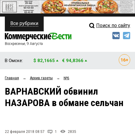
Все рубрики
Поиск по сайту
ПОЛИТИКА
Свежий выпуск
Медиа
ФИНАНСЫ
Воскресенье, 9 Августа
Кто есть кто
НЕДВИЖИМОСТЬ
В Омске:
$ 82,1665
€ 94,8366
Интервью
БИЗНЕС
Главная
→
Архив газеты
→
№6
Мнения
ОБЩЕСТВО
ВАРНАВСКИЙ обвинил
Рейтинги
ЗАКОН
НАЗАРОВА в обмане сельчан
Блоги
НОВОСТИ КОМПАНИЙ
Архив
ПРОИСШЕСТВИЯ
22 февраля 2018 08:57
1
2835