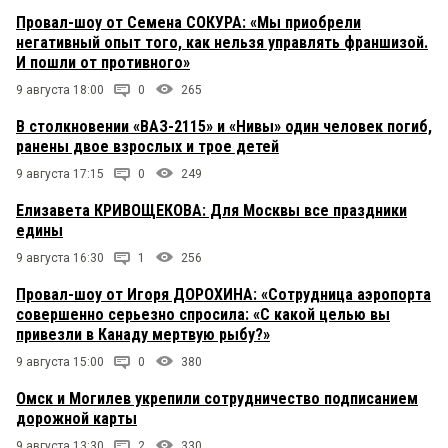
Провал-шоу от Семена СОКУРА: «Мы приобрели
негативный опыт того, как нельзя управлять франшизой.
И пошли от противного»
9 августа 18:00
0
265
В столкновении «ВАЗ-2115» и «Нивы» один человек погиб,
ранены двое взрослых и трое детей
9 августа 17:15
0
249
Елизавета КРИВОЩЕКОВА: Для Москвы все праздники
едины
9 августа 16:30
1
256
Провал-шоу от Игоря ДОРОХИНА: «Сотрудница аэропорта
совершенно серьезно спросила: «С какой целью вы
привезли в Канаду мертвую рыбу?»
9 августа 15:00
0
380
Омск и Могилев укрепили сотрудничество подписанием
дорожной карты
9 августа 13:30
2
330