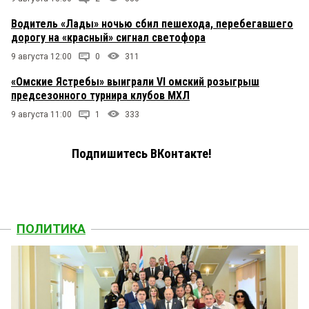
Водитель «Лады» ночью сбил пешехода, перебегавшего
дорогу на «красный» сигнал светофора
9 августа 12:00
0
311
«Омские Ястребы» выиграли VI омский розыгрыш
предсезонного турнира клубов МХЛ
9 августа 11:00
1
333
Подпишитесь ВКонтакте!
ПОЛИТИКА