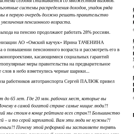
система сегодня сталкивается со множеством вызовов.
льготные системы распределения доходов, упадок ряда
емы в первую очередь должно решать правительство
увеличения пенсионного возраста.
выхода на пенсию продолжают работать 28% россиян.
ганизации АО «Омский каучук» Ирина ТАЧЕНИНА
на о повышении пенсионного возраста и рассмотреть его в
законопроектами, касающимися социальных гарантий
епопулярные меры правительства на предварительное
 слов в небо взметнулись черные шарики...
юза работников автотранспорта Сергей ПАЛЮК привел
до 65 лет. Где 20 млн. рабочих мест, которые вы
Почему в самой богатой стране самые нищие люди?!
сий мы стоим в конце рейтинга всех стран?! Большинство
ей – и то серой зарплатой. Вам эти люди не нужны?!
деньги?! Почему этой реформой вы заставляете терять