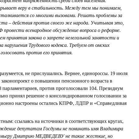
Возрастет напряженность среди слоев населения.
рывает веру в стабильность. Между тем мы понимаем,
сталкивается со многими вызовами. Решать проблемы за
ста – действия против своего же народа. Учитывая это,
 провести всенародное обсуждение вопроса о реформе.
м принятия закона о запрете нелегальной занятости и
 нарушения Трудового кодекса. Требуем от омских
 голосовать против его принятия.
разумеется, не прислушались. Вернее, единороссы. 19 июля
 законопроект о повышении пенсионного возраста в
8 парламентариев, против проголосовали 104. Президиум
льно принял решение о консолидированном голосовании за
ционно настроены остались КПРФ, ЛДПР и «Справедливая
тным: ссылаясь на источники в соответствующих кругах,
ждение депутатам Госдумы не поминать имя Владимира
емьеру Дмитрию МЕДВЕДЕВУ не такие жесткие, но