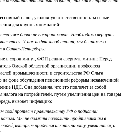
не повышать пенсионный возраст, так как в стране есть
сивный налог, уголовную ответственность за серые
рения для крупных компаний:
атели уже давно не воспринимают. Необходимо вернуть
тчисляться. У нас нефтезавод стоит, мы дышим его
ут в Санкт-Петербурге.
ие в сорок минут, ФОП решил свернуть митинг. Перед
датель Омской областной организации профсоюза
раслей промышленности и строительства РФ Ольга
на фоне обсуждения пенсионной реформы незамеченной
ение НДС. Она добавила, что это повлечет за собой
я налога на потребителей, путем увеличения цен на товары
чередь, вызовет инфляцию:
яем свой протест правительству РФ о поднятии
 налога. Мы не должны позволить пройти законам в
людей, которым придется искать работу, увеличится, а