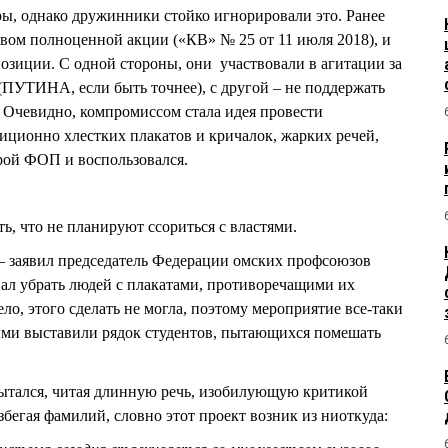
ы, однако дружинники стойко игнорировали это. Ранее
вом полноценной акции («КВ» № 25 от 11 июля 2018), и
озиции. С одной стороны, они участвовали в агитации за
ПУТИНА, если быть точнее), с другой – не поддержать
 Очевидно, компромиссом стала идея провести
ционно хлестких плакатов и кричалок, жарких речей,
рой ФОП и воспользовался.
ь, что не планируют ссориться с властями.
–
заявил председатель Федерации омских профсоюзов
 убрать людей с плакатами, противоречащими их
о, этого сделать не могла, поэтому мероприятие все-таки
ыми выставили рядок студентов, пытающихся помешать
ался, читая длинную речь, изобилующую критикой
бегая фамилий, словно этот проект возник из ниоткуда: