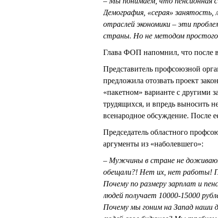
– Мы понимаем, что пенсионная 
Демография, «серая» занятость, 
отраслей экономики – эти пробл
страны. Но не методом простого 
Глава ФОП напомнил, что после 
Представитель профсоюзной ор
предложила отозвать проект зако
«пакетном» варианте с другими 
трудящихся, и впредь выносить н
всенародное обсуждение. После ее
Председатель областного профсо
аргументы из «наболевшего»:
– Мужчины в стране не доживают 
обещали?! Нет их, нет работы! 
Почему по размеру зарплат и пен
людей получает 10000-15000 рубл
Почему мы гоним на Запад наши 