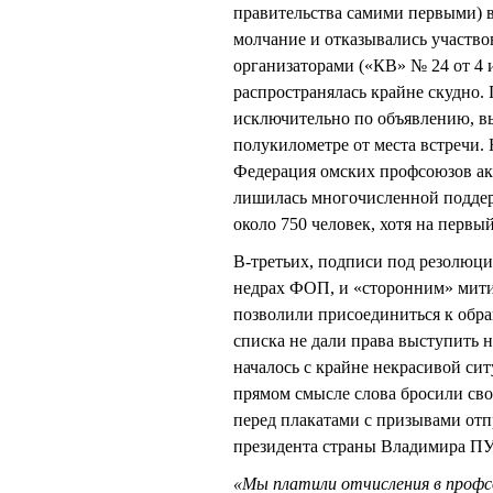
правительства самими первыми) в
молчание и отказывались участв
организаторами («КВ» № 24 от 4 
распространялась крайне скудно. 
исключительно по объявлению, вы
полукилометре от места встречи.
Федерация омских профсоюзов акт
лишилась многочисленной поддер
около 750 человек, хотя на первы
В-третьих, подписи под резолюци
недрах ФОП, и «сторонним» мити
позволили присоединиться к обра
списка не дали права выступить 
началось с крайне некрасивой си
прямом смысле слова бросили сво
перед плакатами с призывами о
президента страны Владимира П
«Мы платили отчисления в профсо