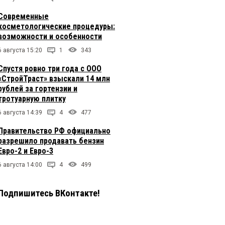
Современные
косметологические процедуры:
возможности и особенности
6 августа 15:20
1
343
Спустя ровно три года с ООО
«СтройТраст» взыскали 14 млн
рублей за гортензии и
тротуарную плитку
6 августа 14:39
4
477
Правительство РФ официально
разрешило продавать бензин
Евро-2 и Евро-3
6 августа 14:00
4
499
Подпишитесь ВКонтакте!