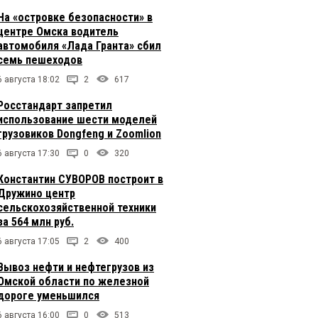
На «островке безопасности» в
центре Омска водитель
автомобиля «Лада Гранта» сбил
семь пешеходов
6 августа 18:02
2
617
Росстандарт запретил
использование шести моделей
грузовиков Dongfeng и Zoomlion
6 августа 17:30
0
320
Константин СУВОРОВ построит в
Дружино центр
сельскохозяйственной техники
за 564 млн руб.
6 августа 17:05
2
400
Вывоз нефти и нефтегрузов из
Омской области по железной
дороге уменьшился
6 августа 16:00
0
513