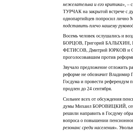
нежелательна и его критика», –
с
ТУРЧАК на закрытой встрече с д
однопартийцев попросил личн
подставить плечо нашему руково
Восемь человек ослушались и во
БОРЦОВ, Григорий БАЛЫХИН, 
ФЕТИСОВ, Дмитрий ЮРКОВ и Ол
проголосовавшим против рефор
Звучало предложение отложить р
реформе не обозначит Владимир 
Госдума и провести референдум 
продлен до 24 сентября.
Сильнее всех от обсуждения пенс
думы Михаил БОРОВИЦКИЙ, секре
решили направить в Госдуму обр
вопроса о повышении пенсионног
резонанс среди населения».
Уволь