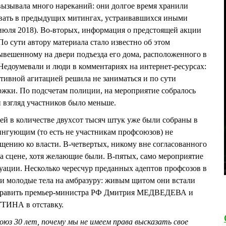
ызывала много нареканий: они долгое время хранили
овать в предыдущих митингах, устраивавшихся иными
июля 2018). Во-вторых, информация о предстоящей акции
По сути автору материала стало известно об этом
вешенному на двери подъезда его дома, расположенного в
 Недоумевали и люди в комментариях на интернет-ресурсах:
ивной агитацией решила не заниматься и по сути
жки. По подсчетам полиции, на мероприятие собралось
й взгляд участников было меньше.
ей в количестве двухсот тысяч штук уже были собраны в
нгующим (то есть не участникам профсоюзов) не
щению ко власти. В-четвертых, никому вне согласованного
на сцене, хотя желающие были. В-пятых, само мероприятие
туации. Несколько чересчур преданных адептов профсозов в
и молодые тела на амбразуру: живым щитом они встали
тправить премьер-министра РФ Дмитрия МЕДВЕДЕВА и
УТИНА в отставку.
юз 30 лет, почему мы не имеем права высказать свое