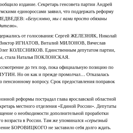
ообщило издание. Секретарь генсовета партии Андрей
умскими единороссами заявил, что поддержать реформу
о МЕДВЕДЕВ:
«Безусловно, мы с вами просто обязаны
дителю».
здержались от голосования: Сергей ЖЕЛЕЗНЯК, Николай
Виктор ИГНАТОВ, Виталий МИЛОНОВ, Вячеслав
ег КОЛЕСНИКОВ. Единственным депутатом партии,
мы, стала Наталья ПОКЛОНСКАЯ.
ассмотрение до тех пор, пока официальную позицию по
ПУТИН. Но он как и прежде промолчал… Отказалась
по пенсионному вопросу. Срок предоставления поправок
ионной реформы пострадал глава ярославской областной
тарь местного отделения «Единой России». Депутаты
ащение о необходимости дополнительной проработки
о возраста в России. Там же упоминался
«серьезный
нение БОРОВИЦКОГО не заставило себя долго ждать.