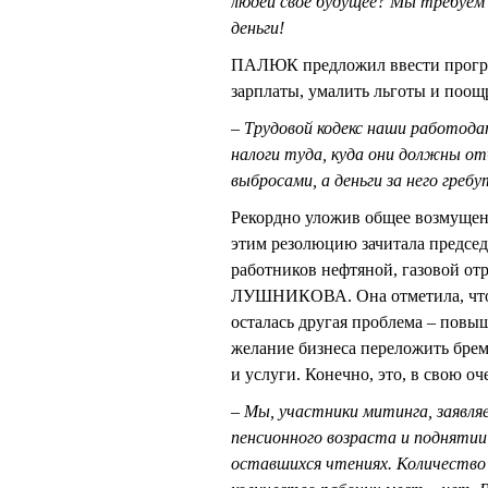
людей свое будущее? Мы требуем 
деньги!
ПАЛЮК предложил ввести прогрес
зарплаты, умалить льготы и поощ
– Трудовой кодекс наши работод
налоги туда, куда они должны о
выбросами, а деньги за него греб
Рекордно уложив общее возмущен
этим резолюцию зачитала предсе
работников нефтяной, газовой от
ЛУШНИКОВА. Она отметила, что 
осталась другая проблема – повыш
желание бизнеса переложить брем
и услуги. Конечно, это, в свою о
– Мы, участники митинга, заявл
пенсионного возраста и поднятии
оставшихся чтениях. Количество 