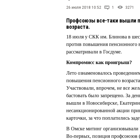
26 июля 2018 10:52
1
3271
Профсоюзы все-таки вышли п
возраста.
18 июля у СКК им. Блинова в шес
против повышения пенсионного во
рассматривали в Госдуме.
Компромисс как проигрыш?
Лето ознаменовалось проведением
повышения пенсионного возраста.
Участвовали, впрочем, не все жел
бастовать было запрещено. За ден
вышли в Новосибирске, Екатеринб
несанкционированной акции прин
карточки, за что поплатились зад
В Омске митинг организовывали
Во-первых, позиция профсоюзов 