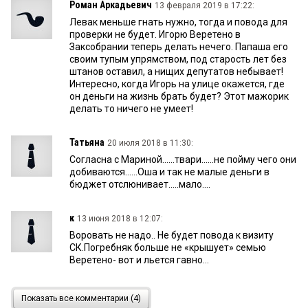
Роман Аркадьевич
13 февраля 2019 в 17:22:
Левак меньше гнать нужно, тогда и повода для
проверки не будет. Игорю Веретено в
Заксобрании теперь делать нечего. Папаша его
своим тупым упрямством, под старость лет без
штанов оставил, а нищих депутатов небывает!
Интересно, когда Игорь на улице окажется, где
он деньги на жизнь брать будет? Этот мажорик
делать то ничего не умеет!
Татьяна
20 июля 2018 в 11:30:
Согласна с Мариной......твари......не пойму чего они
добиваются......Оша и так не малые деньги в
бюджет отслюнивает.....мало....
к
13 июня 2018 в 12:07:
Воровать не надо.. Не будет повода к визиту
СК.Погребняк больше не «крышует» семью
Веретено- вот и льется гавно...
марина
13 июня 2018 в 10:15:
Показать все комментарии (4)