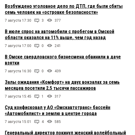
Возбуждено уголовное дело по ДТП, где были сбиты
семь человек на «островке безопасности»
7 августа 17:30
3
377
В июле спрос на автомобили с пробегом в Омской
области оказался на 11% выше, чем год назад
7 августа 17:00
0
241
В Омске свердловского бизнесмена обвинили в даче
взятки
7 августа 16:30
0
439
Залы ожидания «Комфорт» на двух вокзалах за семь
месяцев посетили 2,5 тысячи пассажиров
7 августа 15:45
1
317
Суд конфисковал у АО «Омскавтотранс» бассейн
«Автомобилист» и землю в центре города
7 августа 15:01
4
585
Генеральный директор покинул женский волейбольный