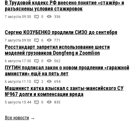
В Трудовой кодекс РФ внесено понятие «стажёр» и
разъяснены условия стажировок
7 августа 09:30
0
336
Сергею КОЗУБЕНКО продлили СИЗО до сентября
7 августа 09:00
6
771
Росстандарт запретил использование шести
моделей грузовиков Dongfeng и Zoomlion
6 августа 17:30
0
562
ПУТИН подписал закон о новом продлении «гаражной
амнистии» ещё на пять лет
6 августа 11:10
2
694
Машинист катка взыскал с ханты-мансийского СУ
№967 долги и компенсации вреда
5 августа 15:44
0
835
Все новости
→