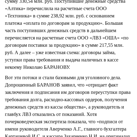
сумму 330,54 млн. руб. Поступившие денежные средства
«Алтика» перечислила на расчетные счета ООО
«Техтоника» в сумме 238,92 млн. руб. с основанием
платежа «оплата по договорам за продукцию». Большая
часть поступивших денежных средств в дальнейшем
перечисляется на расчетные счета ООО «ЛВЗ «ОША» «по
договорам поставки за продукцию» в сумме 217,55 млн.
руб. А далее – уже известная схема: договоры займа,
уступки права требования и выдача наличных в кассе
некоему Николаю БАРАНОВУ.
Вот эти потоки и стали базовыми для уголовного дела.
Допрошенный БАРАНОВ заявил, что «отрицает факт
заключения и подписания им договоров переуступки права
требования долга, расходно-кассовых ордеров, получения
денежных средств из кассы общества», а руководитель и
главбух ЛВЗ отказались от показаний. Хотя
почерковедческая экспертиза показала, что «подписи от
имени руководителя Аверченко А.Г., главного бухгалтера
Карташевой И.С. и кассира Захарченко Н.И. на оригиналах