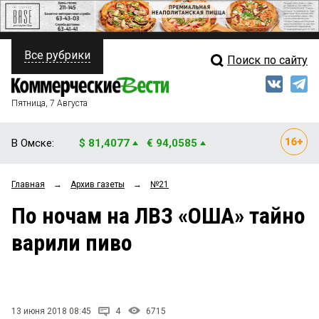
Все рубрики
Поиск по сайту
ПОЛИТИКА
Свежий выпуск
Медиа
ФИНАНСЫ
Пятница, 7 Августа
Кто есть кто
НЕДВИЖИМОСТЬ
В Омске:
$ 81,4077
€ 94,0585
Интервью
БИЗНЕС
Главная
→
Архив газеты
→
№21
Мнения
ОБЩЕСТВО
По ночам на ЛВЗ «ОША» тайно
Рейтинги
ЗАКОН
варили пиво
Блоги
НОВОСТИ КОМПАНИЙ
Архив
ПРОИСШЕСТВИЯ
13 июня 2018 08:45
4
6715