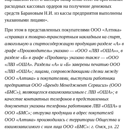
расходных кассовых ордеров на получение денежных
средств Барановым Н.И. из кассы предприятия выполнены
указанными лицами».
При этом в представленных покупателями ООО «Алтика
»
«справках к товарно-транспортным накладным на спирт,
алкогольную и спиртосодержащую продукцию разделе «А» в
графе «Производитель» указано — «ООО «ЛВЗ «ОША»», в
разделе «Б» в графе «Продавец» указано также — «ООО
«ЛВЗ «ОША». Разделы «А» и «Б» заверены печатью ООО
«ЛВЗ «ОША»; лицами, сопровождающими сделки между
ООО «Алтика» и покупателями, выступали работники
предприятия ООО «Брендз Менеджмент Сервисиз» (ООО
«БМС»), являющегося взаимозависимым с ЛВЗ «ОША»; в
качестве контактных телефонов в представленных
документах указаны телефоны работников ЛВЗ «ОША» и
ООО «БМС»; отгрузка продукции в адрес покупателей
ООО «Алтика» производилась с территории Общества и
взаимозависимого с ним лица ООО «БМС»: г. Омск, ул. 22