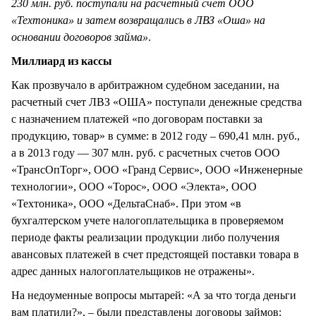
230 млн. руб. поступали на расчетный счет ООО
«Техтоника» и затем возвращались в ЛВЗ «Оша» на
основании договоров займа»
.
Миллиард из кассы
Как прозвучало в арбитражном судебном заседании, на
расчетный счет ЛВЗ «ОША» поступали денежные средства
с назначением платежей «по договорам поставки за
продукцию, товар» в сумме: в 2012 году – 690,41 млн. руб.,
а в 2013 году — 307 млн. руб. с расчетных счетов ООО
«ТрансОпТорг», ООО «Гранд Сервис», ООО «Инженерные
технологии», ООО «Торос», ООО «Электа», ООО
«Техтоника», ООО «ДельтаСнаб». При этом «в
бухгалтерском учете налогоплательщика в проверяемом
периоде факты реализации продукции либо получения
авансовых платежей в счет предстоящей поставки товара в
адрес данных налогоплательщиков не отражены».
На недоуменные вопросы мытарей: «А за что тогда деньги
вам платили?», – были представлены договоры займов: