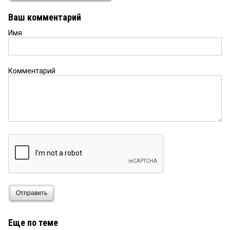
последнее предприятие в омске забирают
москвичи своими административными
Ваш комментарий
ресурсами. браво репину, весь омск продал.
Имя
Комментарий
Отправить
Еще по теме