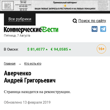
Все рубрики
Поиск по сайту
ПОЛИТИКА
Свежий выпуск
Медиа
ФИНАНСЫ
Пятница, 7 Августа
Кто есть кто
НЕДВИЖИМОСТЬ
В Омске:
$ 81,4077
€ 94,0585
Интервью
БИЗНЕС
Главная
→
Кто есть кто
Мнения
ОБЩЕСТВО
Аверченко
Рейтинги
ЗАКОН
Андрей Григорьевич
Блоги
НОВОСТИ КОМПАНИЙ
Страница находится на реконструкции.
Архив
ПРОИСШЕСТВИЯ
Обновлено 13 февраля 2019
СТИЛЬ ЖИЗНИ