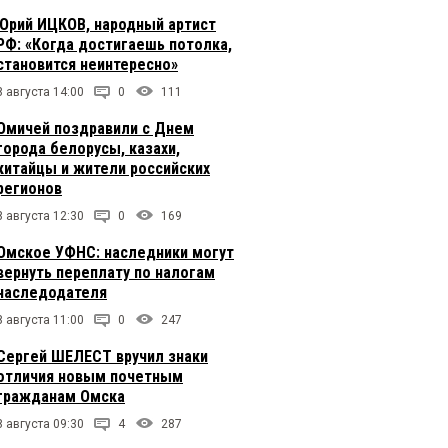
Юрий ИЦКОВ, народный артист
РФ: «Когда достигаешь потолка,
становится неинтересно»
8 августа 14:00
0
111
Омичей поздравили с Днем
города белорусы, казахи,
китайцы и жители российских
регионов
8 августа 12:30
0
169
Омское УФНС: наследники могут
вернуть переплату по налогам
наследодателя
8 августа 11:00
0
247
Сергей ШЕЛЕСТ вручил знаки
отличия новым почетным
гражданам Омска
8 августа 09:30
4
287