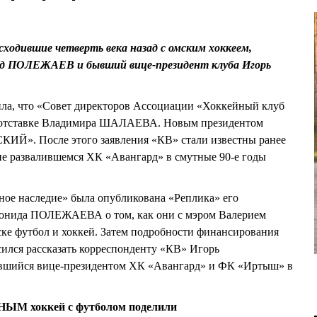
ходившие четверть века назад с омским хоккеем,
нид ПОЛЕЖАЕВ и бывший вице-президент клуба Игорь
ила, что «Совет директоров Ассоциации «Хоккейный клуб
б отставке Владимира ШАЛАЕВА. Новым президентом
ИЙ». После этого заявления «КВ» стали известны ранее
не развалившемся ХК «Авангард» в смутные 90-е годы
вное наследие» была опубликована «Реплика» его
Леонида ПОЛЕЖАЕВА о том, как они с мэром Валерием
футбол и хоккей. Затем подробности финансирования
сился рассказать корреспонденту «КВ» Игорь
шийся вице-президентом ХК «Авангард» и ФК «Иртыш» в
 хоккей с футболом поделили