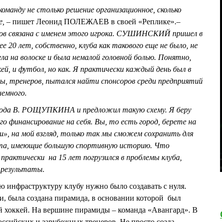
нду не столько решение организационное, сколько
, –
пишет Леонид ПОЛЕЖАЕВ в своей «Реплике».
–
одов связана с именем этого игрока. СУШИНСКИЙ пришел в
ее 20 лет, собственно, клуба как такового еще не было, не
ела на волоске и была немалой головной болью. Понятно,
ей, и футбол, но как. Я практически каждый день был в
ды, тренеров, пытался найти спонсоров среди предприятий
немного.
города В. РОЩУПКИНА и предложил такую схему. Я беру
го финансирование на себя. Вы, то есть город, берете на
», на мой взгляд, только так мы сможем сохранить для
рта, имеющие большую спортивную историю. Что
я практически на 15 лет погрузился в проблемы клуба,
 результаты.
 инфраструктуру клубу нужно было создавать с нуля.
ти, была создана пирамида, в основании которой был
 хоккей. На вершине пирамиды – команда «Авангард». В
ссийских и зарубежных тренеров. Не просто созда...