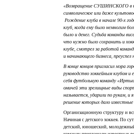
«Возвращение СУШИНСКОГО в кома
символическое или даже культовое
Рождение клуба в начале 90-х г
клуб, когда ему было немногим бол
было и денег. Судьба команды вис
что нужно было сохранить и хокк
клубе, смотрел за работой коман
и начинающего бизнеса, преуспел 
В конце концов пригласил мэра 
руководство хоккейным клубом и е
себя футбольную команду «Иртыш
омичей эти зрелищные виды спо
называется, ударили по рукам, и 
решение которых дало известные
Организационную структуру и всю
Начиная с детского хоккея. По су
детский, юношеский, молодежный
команду приглашали известных ро