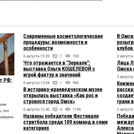
Современные косметологические
В Омск
процедуры: возможности и
розыгр
особенности
клубов
6 августа 15:20
1
700
3 августа
Что отражается в "Зеркале":
Лица Л
выставка Ольги КОШЕЛЕВОЙ с
Омска 
игрой фактур и значений
3 августа
т РФ:
Книжны
5 августа 13:58
1
986
В историко-краеведческом музее
расска
открылась выставка «Как рос и
создае
строился город Омск»
грани 
 они
5 августа 12:40
4
1196
2 августа
ь, что
Названы победители Фестиваля
Победи
поверить
стритбола среди 109 команд в семи
междун
категориях
Алекса
Марина