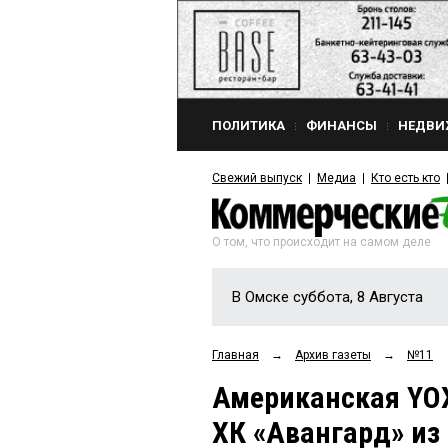
ПОЛИТИКА
ФИНАНСЫ
НЕДВИ
Свежий выпуск
Медиа
Кто есть кто
О том, что происходит на самом деле
В Омске суббота, 8 Августа
Главная
→
Архив газеты
→
№11
Американская YOХ
ХК «Авангард» из