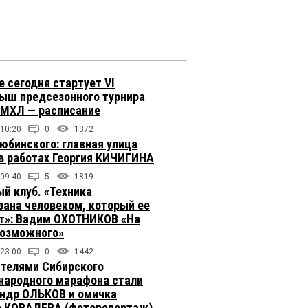
е сегодня стартует VI
ыш предсезонного турнира
 МХЛ — расписание
 10:20
0
1372
юбинского: главная улица
в работах Георгия КИЧИГИНА
 09:40
5
1819
й клуб. «Техника
зана человеком, который ее
т»: Вадим ОХОТНИКОВ «На
возможного»
 23:00
0
1442
телями Сибирского
ародного марафона стали
ндр ОЛЬКОВ и омичка
 КОВАЛЕВА (фоторепортаж)