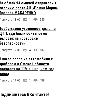
За обман 93 омичей отправлен в
колонию глава АЦ «Ромни Марш»
Ярослав МАКАРЕНКО
7 августа 18:00
1
545
Возбуждено уголовное дело по
ДТП, где были сбиты семь
человек на «островке
безопасности»
7 августа 17:30
4
737
В июле спрос на автомобили с
пробегом в Омской области
оказался на 11% выше, чем год
назад
7 августа 17:00
1
458
Подпишитесь ВКонтакте!