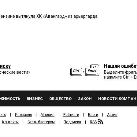
ензине вытянула ХК «Авангард» из арьергарда
иску
Нашли ошибк
рческие вести»
Выделите фрагм
нажмите Ctrl + E
ЖИМОСТЬ
БИЗНЕС
ОБЩЕСТВО
ЗАКОН
НОВОСТИ КОМПАН
 кто
Интервью
Мнения
Рейтинги
Блоги
Архив
Контакты
Стать блогером
Подписка
RSS