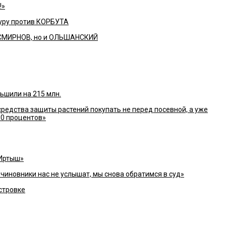
!»
уру против КОРБУТА
о СМИРНОВ, но и ОЛЬШАНСКИЙ
шили на 215 млн.
средства защиты растений покупать не перед посевной, а уже
30 процентов»
«Иртыш»
иновники нас не услышат, мы снова обратимся в суд»
стровке