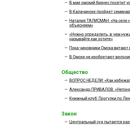
—
В мае омский бизнес посетит 
—
В Калачинске пройдет семина
—
Наталия ТАЛИСМАН: «На селе н
объясняем»
—
«Нужно определить, в чем нужд
называйте как хотите»
—
Пока чиновники Омска витают 
—
В Омске не изобретают велоси
Общество
—
ВОПРОС НЕДЕЛИ: «Как избежат
—
Александр ПРИВАЛОВ: «Непоня
—
Книжный клуб: Прогулки по Л
Закон
—
Центральный суд пытается раз