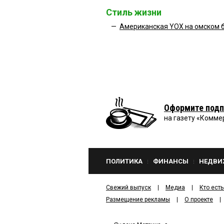
Стиль жизни
—
Американская YOХ на омском б
Оформите подп
на газету «Комме
ПОЛИТИКА
ФИНАНСЫ
НЕДВИ
Свежий выпуск
Медиа
Кто есть
Размещение рекламы
О проекте