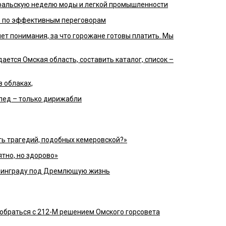
уральскую неделю моды и легкой промышленности
р по эффективным переговорам
ет понимания, за что горожане готовы платить. Мы
ается Омская область, составить каталог, список –
в облаках,
пед – только дирижабли
ь трагедий, подобных кемеровской?»
тно, но здорово»
енинграду под Дремлющую жизнь
обраться с 212-М решением Омского горсовета