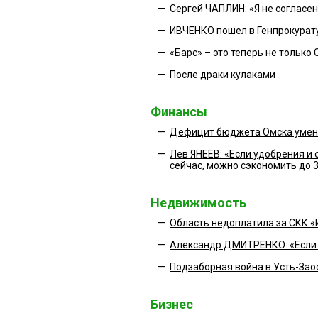
—
Сергей ЧАПЛИН: «Я не согласен
—
ИВЧЕНКО пошел в Генпрокурат
—
«Барс» – это теперь не тольк
—
После драки кулаками
Финансы
—
Дефицит бюджета Омска умень
—
Лев ЯНЕЕВ: «Если удобрения и 
сейчас, можно сэкономить до 
Недвижимость
—
Область недоплатила за СКК 
—
Александр ДМИТРЕНКО: «Если ч
—
Подзаборная война в Усть-Зао
Бизнес