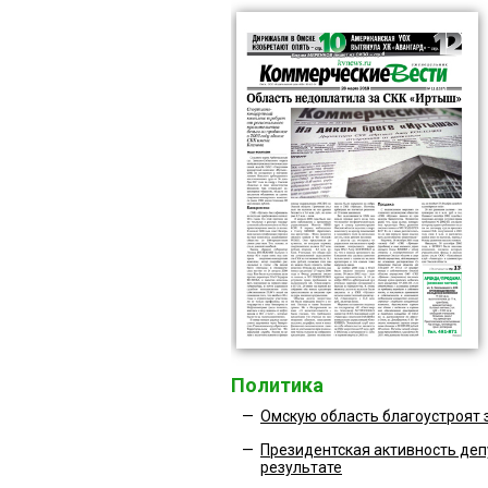
Политика
—
Омскую область благоустроят з
—
Президентская активность де
результате