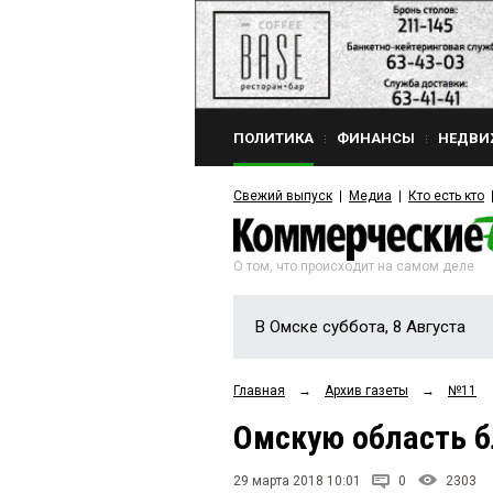
ПОЛИТИКА
ФИНАНСЫ
НЕДВИ
Свежий выпуск
Медиа
Кто есть кто
О том, что происходит на самом деле
В Омске суббота, 8 Августа
Главная
→
Архив газеты
→
№11
Омскую область бл
29 марта 2018 10:01
0
2303