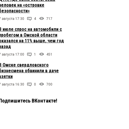
человек на «островке
безопасности»
7 августа 17:30
4
717
В июле спрос на автомобили с
пробегом в Омской области
оказался на 11% выше, чем год
назад
7 августа 17:00
1
451
В Омске свердловского
бизнесмена обвинили в даче
взятки
7 августа 16:30
0
700
Подпишитесь ВКонтакте!