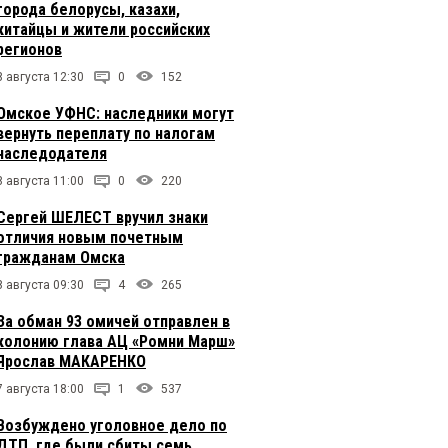
города белорусы, казахи,
китайцы и жители российских
регионов
8 августа 12:30
0
152
Омское УФНС: наследники могут
вернуть переплату по налогам
наследодателя
8 августа 11:00
0
220
Сергей ШЕЛЕСТ вручил знаки
отличия новым почетным
гражданам Омска
8 августа 09:30
4
265
За обман 93 омичей отправлен в
колонию глава АЦ «Ромни Марш»
Ярослав МАКАРЕНКО
7 августа 18:00
1
537
Возбуждено уголовное дело по
ДТП, где были сбиты семь