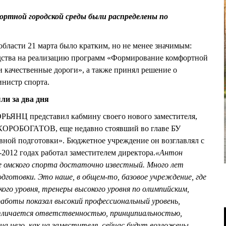
ортной городской среды были распределены по
области 21 марта было кратким, но не менее значимым:
дства на реализацию программ «Формирование комфортной
и качественные дороги», а также принял решение о
инистр спорта.
ли за два дня
ЬЯНЦ представил кабмину своего нового заместителя,
СКОРОБОГАТОВ, еще недавно стоявший во главе БУ
вной подготовки». Бюджетное учреждение он возглавлял с
0-2012 годах работал заместителем директора.
«Антон
 омского спорта достаточно известный. Много лет
дготовки. Это наше, в общем-то, базовое учреждение, где
го уровня, тренеры высокого уровня по олимпийским,
работы показал высокий профессиональный уровень,
тличается ответственностью, принципиальностью,
а него, как на заместителя, сейчас будут возложены, –