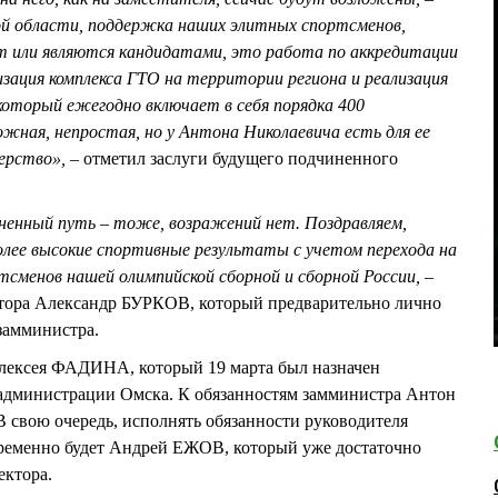
й области, поддержка наших элитных спортсменов,
т или являются кандидатами, это работа по аккредитации
изация комплекса ГТО на территории региона и реализация
который ежегодно включает в себя порядка 400
ожная, непростая, но у Антона Николаевича есть для ее
терство»,
– отметил заслуги будущего подчиненного
зненный путь – тоже, возражений нет. Поздравляем,
олее высокие спортивные результаты с учетом перехода на
тсменов нашей олимпийской сборной и сборной России, –
атора Александр БУРКОВ, который предварительно лично
замминистра.
ексея ФАДИНА, который 19 марта был назначен
 администрации Омска. К обязанностям замминистра Антон
В свою очередь, исполнять обязанности руководителя
ременно будет Андрей ЕЖОВ, который уже достаточно
ектора.