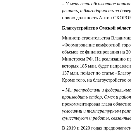
– У меня есть абсолютное поним
решить, и благодарность за довер
новою должность Антон СКОР
Благоустройство Омской област
Министр строительства Владими
«Формирование комфортной город
объемов ее финансирования на 20
Минстроем РФ. На реализацию про
которых 185 млн. будет направле
137 млн. пойдет по статье «Благо
Кроме того, на благоустройство 
– Мы распределили и федеральные
производить отбор, Омск и райо
прокомментировал глава областн
условиями и температурным режи
существуют и работы, связанные 
В 2019 и 2020 годах предполагае