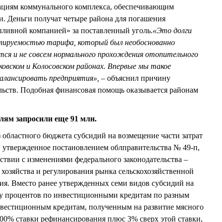
зациям коммунального комплекса, обеспечивающим
и. Деньги получат четыре района для погашения
пливной компанией» за поставленный уголь.
«Это долги
гулируемостью тарифа, который был необоснованно
тся и не совсем нормального прохождения отопительного
ковском и Колосовском районах. Впервые мы такое
балансировать предприятия»,
– объяснил причину
льств. Подобная финансовая помощь оказывается районам
лям запросили еще 91 млн.
 областного бюджета субсидий на возмещение части затрат
, утвержденное постановлением облправительства № 49-п,
ствии с изменениями федерального законодательства –
 хозяйства и регулирования рынка сельскохозяйственной
ия. Вместо ранее утвержденных семи видов субсидий на
ату процентов по инвестиционными кредитам по разным
нвестиционным кредитам, полученным на развитие мясного
 100% ставки рефинансирования плюс 3% сверх этой ставки,