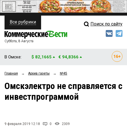
Все рубрики
Поиск по сайту
ПОЛИТИКА
Свежий выпуск
Медиа
ФИНАНСЫ
Суббота, 8 Августа
Кто есть кто
НЕДВИЖИМОСТЬ
В Омске:
$ 82,1665
€ 94,8366
Интервью
БИЗНЕС
Главная
→
Архив газеты
→
№45
Мнения
ОБЩЕСТВО
Омскэлектро не справляется с
Рейтинги
ЗАКОН
инвестпрограммой
Блоги
НОВОСТИ КОМПАНИЙ
Архив
ПРОИСШЕСТВИЯ
9 февраля 2019 12:18
0
2309