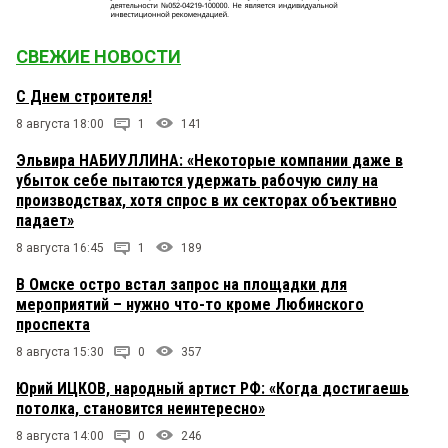
СВЕЖИЕ НОВОСТИ
С Днем строителя!
8 августа 18:00
1
141
Эльвира НАБИУЛЛИНА: «Некоторые компании даже в
убыток себе пытаются удержать рабочую силу на
производствах, хотя спрос в их секторах объективно
падает»
8 августа 16:45
1
189
В Омске остро встал запрос на площадки для
мероприятий – нужно что-то кроме Любинского
проспекта
8 августа 15:30
0
357
Юрий ИЦКОВ, народный артист РФ: «Когда достигаешь
потолка, становится неинтересно»
8 августа 14:00
0
246