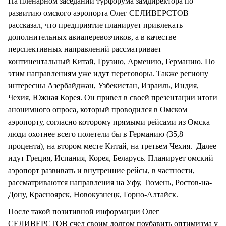
На пленарном заседании турфорума замдиректора по
развитию омского аэропорта Олег СЕЛИВЕРСТОВ
рассказал, что предприятие планирует привлекать
дополнительных авиаперевозчиков, а в качестве
перспективных направлений рассматривает
континентальный Китай, Грузию, Армению, Германию. По
этим направлениям уже идут переговоры. Также региону
интересны Азербайджан, Узбекистан, Израиль, Индия,
Чехия, Южная Корея. Он привел в своей презентации итоги
анонимного опроса, который проводился в Омском
аэропорту, согласно которому прямыми рейсами из Омска
люди охотнее всего полетели бы в Германию (35,8
процента), на втором месте Китай, на третьем Чехия. Далее
идут Греция, Испания, Корея, Беларусь. Планирует омский
аэропорт развивать и внутренние рейсы, в частности,
рассматриваются направления на Уфу, Тюмень, Ростов-на-
Дону, Красноярск, Новокузнецк, Горно-Алтайск.
После такой позитивной информации Олег
СЕЛИВЕРСТОВ счел своим долгом поубавить оптимизма у