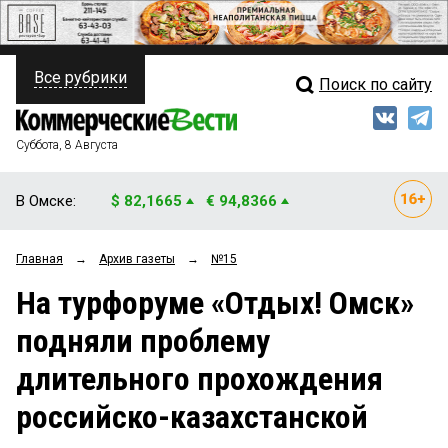
Все рубрики
Поиск по сайту
ПОЛИТИКА
Свежий выпуск
Медиа
ФИНАНСЫ
Суббота, 8 Августа
Кто есть кто
НЕДВИЖИМОСТЬ
В Омске:
$ 82,1665
€ 94,8366
Интервью
БИЗНЕС
Главная
→
Архив газеты
→
№15
Мнения
ОБЩЕСТВО
На турфоруме «Отдых! Омск»
Рейтинги
ЗАКОН
подняли проблему
Блоги
НОВОСТИ КОМПАНИЙ
длительного прохождения
Архив
ПРОИСШЕСТВИЯ
российско-казахстанской