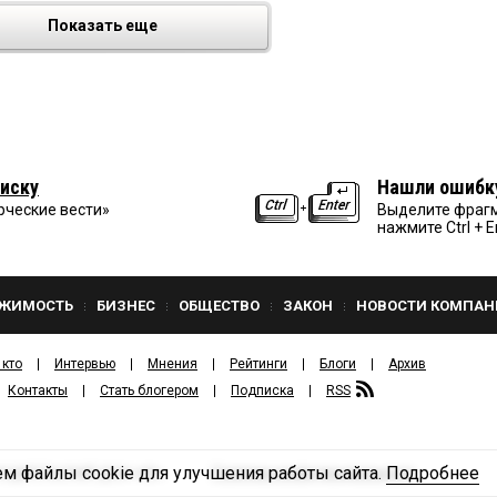
Показать еще
иску
Нашли ошибк
рческие вести»
Выделите фрагм
нажмите Ctrl + E
ЖИМОСТЬ
БИЗНЕС
ОБЩЕСТВО
ЗАКОН
НОВОСТИ КОМПАН
 кто
Интервью
Мнения
Рейтинги
Блоги
Архив
Контакты
Стать блогером
Подписка
RSS
м файлы cookie для улучшения работы сайта.
Подробнее
Политика конфиденциальности
ЗДАТЕЛЬСКИЙ ДОМ «КВ».