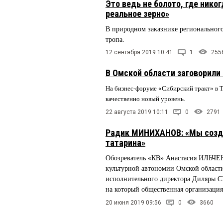
Это ведь не болото, где нико
реальное зерно»
В природном заказнике регионального
тропа.
12 сентября 2019 10:41
1
255
В Омской области заговорили
На бизнес-форуме «Сибирский тракт» в Т
качественно новый уровень.
22 августа 2019 10:11
0
2791
Радик МИНИХАНОВ: «Мы создад
татарина»
Обозреватель «КВ» Анастасия ИЛЬЧЕН
культурной автономии Омской област
исполнительного директора Диляры С
на который общественная организация
20 июня 2019 09:56
0
3660