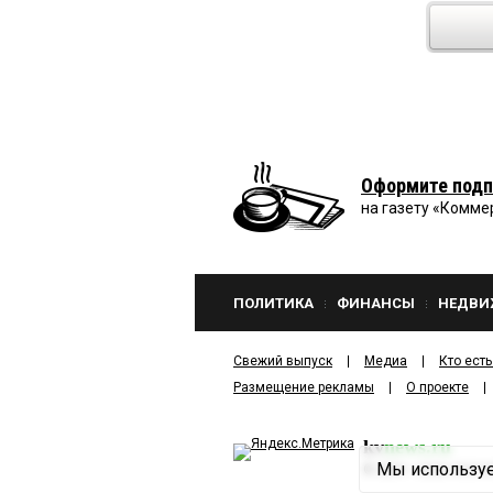
Оформите подп
на газету «Комме
ПОЛИТИКА
ФИНАНСЫ
НЕДВИ
Свежий выпуск
Медиа
Кто есть
Размещение рекламы
О проекте
kv
news.ru
Мы используе
©
2001—2026
ООО И