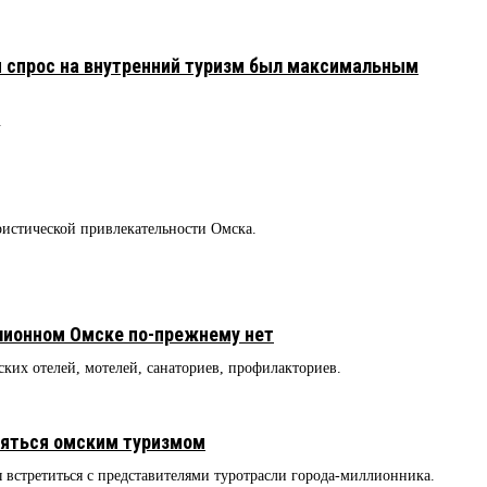
 спрос на внутренний туризм был максимальным
.
ристической привлекательности Омска.
лионном Омске по-прежнему нет
их отелей, мотелей, санаториев, профилакториев.
яться омским туризмом
 встретиться с представителями туротрасли города-миллионника.