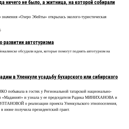
гда ничего не было, а житница, на которой собирали
 значения «Озеро Эбейты» открылась эколого-туристическая
6
 о развитии автотуризма
юкалинске обсудили идеи, которые помогут поднять автотуризм на
им в Уленкуле усадьбу бухарского или сибирского
КО побывала в гостях у Региональной татарской национально-
и «Маданият» и узнала у ее председателя Радика МИНИХАНОВА и
УЛТАНОВОЙ о реализации проекта Уленкульского этнопоселения,
 в июне получила президентский грант.