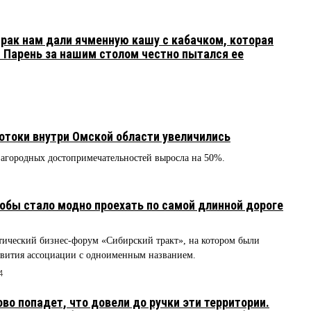
рак нам дали ячменную кашу с кабачком, которая
. Парень за нашим столом честно пытался ее
.
потоки внутри Омской области увеличились
загородных достопримечательностей выросла на 50%.
обы стало модно проехать по самой длинной дороге
тический бизнес-форум «Сибирский тракт», на котором были
звития ассоциации с одноименным названием.
4
во попадет, что довели до ручки эти территории.