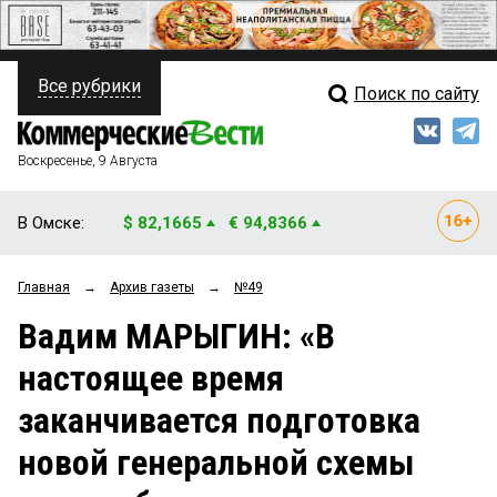
Все рубрики
Поиск по сайту
ПОЛИТИКА
Свежий выпуск
Медиа
ФИНАНСЫ
Воскресенье, 9 Августа
Кто есть кто
НЕДВИЖИМОСТЬ
В Омске:
$ 82,1665
€ 94,8366
Интервью
БИЗНЕС
Главная
→
Архив газеты
→
№49
Мнения
ОБЩЕСТВО
Вадим МАРЫГИН: «В
Рейтинги
ЗАКОН
настоящее время
Блоги
НОВОСТИ КОМПАНИЙ
заканчивается подготовка
Архив
ПРОИСШЕСТВИЯ
новой генеральной схемы