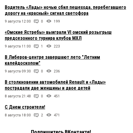
Водитель «Лады» ночью сбил пешехода, перебегавшего
дорогу на «красный» сигнал светофора
9 августа 12:00
0
199
«Омские Ястребы» выиграли VI омский розыгрыш
предсезонного турнира клубов МХЛ
9 августа 11:00
1
223
В Либеров-центре завершают лето "Летним
калейдоскопом"
9 августа 09:30
0
236
В столкновении автомобилей Renault и «Лады»
пострадали две женщины и двое детей
8 августа 21:48
0
451
С Днем строителя!
8 августа 18:00
2
471
Подпишитесь ВКонтакте!