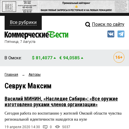
Все рубрики
Поиск по сайту
ПОЛИТИКА
Свежий выпуск
Медиа
ФИНАНСЫ
Пятница, 7 Августа
Кто есть кто
НЕДВИЖИМОСТЬ
В Омске:
$ 81,4077
€ 94,0585
Интервью
БИЗНЕС
Главная
→
Авторы
Мнения
ОБЩЕСТВО
Севрук Максим
Рейтинги
ЗАКОН
Василий МИНИН, «Наследие Сибири»: «Все оружие
Блоги
НОВОСТИ КОМПАНИЙ
изготовлено руками членов организации»
Сегодня работа по воспитанию у жителей Омской области чувства
Архив
ПРОИСШЕСТВИЯ
региональной идентичности находится на нуле
19 апреля 2020 14:30
0
5037
СТИЛЬ ЖИЗНИ