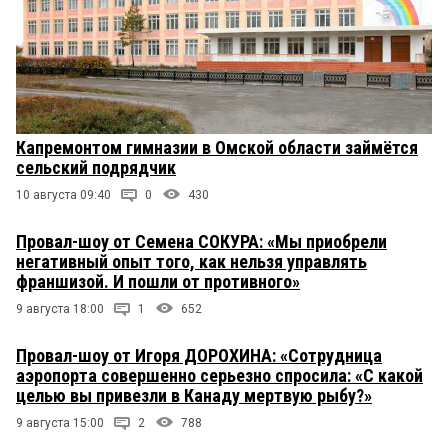
Капремонтом гимназии в Омской области займётся
сельский подрядчик
10 августа 09:40
0
430
Провал-шоу от Семена СОКУРА: «Мы приобрели
негативный опыт того, как нельзя управлять
франшизой. И пошли от противного»
9 августа 18:00
1
652
Провал-шоу от Игоря ДОРОХИНА: «Сотрудница
аэропорта совершенно серьезно спросила: «С какой
целью вы привезли в Канаду мертвую рыбу?»
9 августа 15:00
2
788