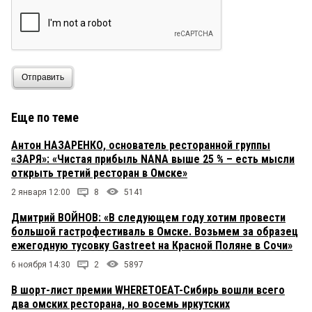
Отправить
Еще по теме
Антон НАЗАРЕНКО, основатель ресторанной группы
«ЗАРЯ»: «Чистая прибыль NANA выше 25 % – есть мысли
открыть третий ресторан в Омске»
2 января 12:00
8
5141
Дмитрий ВОЙНОВ: «В следующем году хотим провести
большой гастрофестиваль в Омске. Возьмем за образец
ежегодную тусовку Gastreet на Красной Поляне в Сочи»
6 ноября 14:30
2
5897
В шорт-лист премии WHERETOEAT-Сибирь вошли всего
два омских ресторана, но восемь иркутских