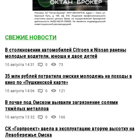
СВЕЖИЕ НОВОСТИ
В столкновении автомобилей Citroen и Nissan ранены
молодые водители, юноша и двое детей
10 августа 14:31
0
73
35 млн рублей потратила омская молодежь на походы в
кино по «Пушкинской карте»
10 августа 14:06
0
121
В почве под Омском выявили загрязнение солями
тяжёлых металлов
10 августа 13:32
0
166
СК «Горпроект» ввела в эксплуатацию вторую высотку на
Левобережье Омска