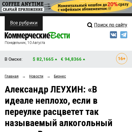
Все рубрики
Поиск по сайту
ПОЛИТИКА
Свежий выпуск
Медиа
ФИНАНСЫ
Понедельник, 10 Августа
Кто есть кто
НЕДВИЖИМОСТЬ
В Омске:
$ 82,1665
€ 94,8366
Интервью
БИЗНЕС
Главная
→
Новости
→
Бизнес
Мнения
ОБЩЕСТВО
Александр ЛЕУХИН: «В
Рейтинги
ЗАКОН
идеале неплохо, если в
Блоги
НОВОСТИ КОМПАНИЙ
переулке расцветет так
Архив
ПРОИСШЕСТВИЯ
называемый алкогольный