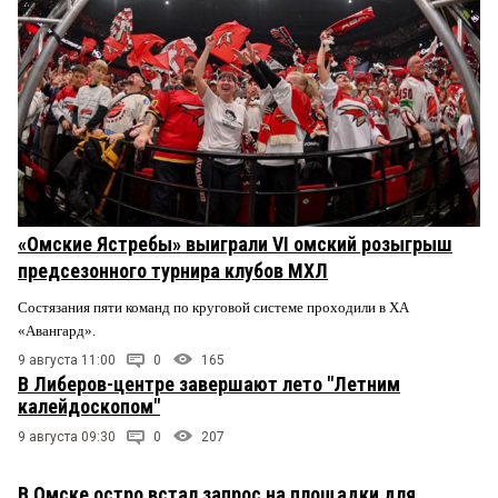
«Омские Ястребы» выиграли VI омский розыгрыш
предсезонного турнира клубов МХЛ
Состязания пяти команд по круговой системе проходили в ХА
«Авангард».
9 августа 11:00
0
165
В Либеров-центре завершают лето "Летним
калейдоскопом"
9 августа 09:30
0
207
В Омске остро встал запрос на площадки для