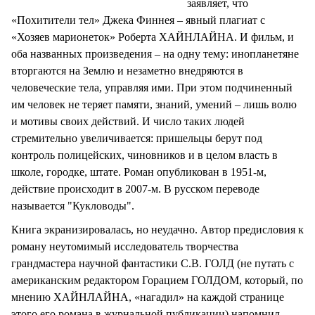
заявляет, что
«Похитители тел» Джека Финнея – явный плагиат с
«Хозяев марионеток» Роберта ХАЙНЛАЙНА. И фильм, и
оба названных произведения – на одну тему: инопланетяне
вторгаются на Землю и незаметно внедряются в
человеческие тела, управляя ими. При этом подчиненный
им человек не теряет памяти, знаний, умений – лишь волю
и мотивы своих действий. И число таких людей
стремительно увеличивается: пришельцы берут под
контроль полицейских, чиновников и в целом власть в
школе, городке, штате. Роман опубликован в 1951-м,
действие происходит в 2007-м. В русском переводе
называется "Кукловоды".
Книга экранизировалась, но неудачно. Автор предисловия к
роману неутомимый исследователь творчества
грандмастера научной фантастики С.В. ГОЛД (не путать с
американским редактором Горацием ГОЛДОМ, который, по
мнению ХАЙНЛАЙНА, «нагадил» на каждой странице
этого его романа в журнальной публикации) напомнил