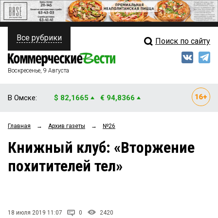
Все рубрики
Поиск по сайту
ПОЛИТИКА
Свежий выпуск
Медиа
ФИНАНСЫ
Воскресенье, 9 Августа
Кто есть кто
НЕДВИЖИМОСТЬ
В Омске:
$ 82,1665
€ 94,8366
Интервью
БИЗНЕС
Главная
→
Архив газеты
→
№26
Мнения
ОБЩЕСТВО
Книжный клуб: «Вторжение
Рейтинги
ЗАКОН
похитителей тел»
Блоги
НОВОСТИ КОМПАНИЙ
Архив
ПРОИСШЕСТВИЯ
18 июля 2019 11:07
0
2420
СТИЛЬ ЖИЗНИ