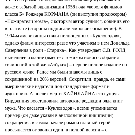
даже о забытой экранизации 1958 года «короля фильмов
класса Б» Роджера КОРМАНА (он выступил продюсером)
«Пожиратели мозга», с которым автор судился, обвинив его
в плагиате (стороны подписали мировое соглашение). В
1994-м американцы сняли полноценных «Кукловодов»,
однако фильм интересен разве что участием в нем Дональда
Сазерленда в роли «Старика». Как утверждает С.В. ГОЛД,
нынешнее издание (вместе с томиком нового собрания
сочинений в той же «Азбуке») – первое полное издание на
русском языке. Ранее мы были знакомы лишь с
сокращенной на 20% версией. Сократили, правда, ее сами
американские издатели под стандартные формат и
аудиторию. А после смерти ХАЙНЛАЙНА его супруга
Вирджиния восстановила авторские редакции ряда книг
мужа. Что касается «Кукловодов», всеми упоминается
пример (он даже указан в англоязычной википедии)
сокращения: в самом начале романа главный герой
просыпается от звонка один, в полной версии – с