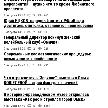
мероприятий – нужно что-то кроме Любинского
проспекта
8 августа 15:30
5
761
Юрий ИЦКОВ, народный артист РФ: «Когда
достигаешь потолка, становится неинтересно»
8 августа 14:00
2
531
Генеральный директор покинул женский
волейбольный клуб «Омичка»
7 августа 14:00
2
928
Современные косметологические процедуры:
возможности и особенности
6 августа 15:20
1
931
Что отражается в "Зеркале": выставка Ольги
КОШЕЛЕВОЙ с игрой фактур и значений
5 августа 13:58
1
1138
В историко-краеведческом музее открылась
выставка «Как рос и строился город Омск»
5 августа 12:40
5
1368