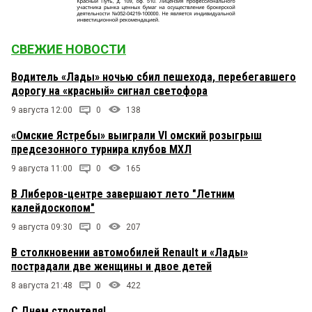
СВЕЖИЕ НОВОСТИ
Водитель «Лады» ночью сбил пешехода, перебегавшего
дорогу на «красный» сигнал светофора
9 августа 12:00
0
138
«Омские Ястребы» выиграли VI омский розыгрыш
предсезонного турнира клубов МХЛ
9 августа 11:00
0
165
В Либеров-центре завершают лето "Летним
калейдоскопом"
9 августа 09:30
0
207
В столкновении автомобилей Renault и «Лады»
пострадали две женщины и двое детей
8 августа 21:48
0
422
С Днем строителя!