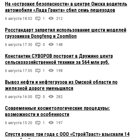
На «островке безопасности» в центре Омска водитель
автомобиля «Лада Гранта» сбил семь пешеходов
6 августа 18:02
1
212
Росстандарт запретил использование шести моделей
грузовиков Dongfeng и Zoomlion
6 августа 17:30
0
148
Константин СУВОРОВ построит в Дружино центр
сельскохозяйственной техники за 564 млн руб.
6 августа 17:05
1
198
Вывоз нефти и нефтегрузов из Омской области по
железной дороге уменьшился
6 августа 16:00
0
282
Современные косметологические процедуры:
возможности и особенности
6 августа 15:20
1
197
Спустя ровно три года с ООО «СтройТраст» взыскали 14