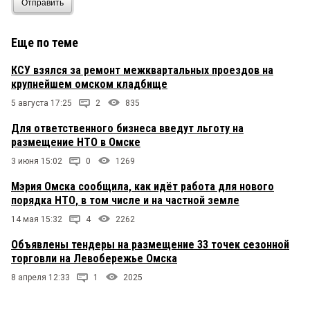
Отправить
Еще по теме
КСУ взялся за ремонт межквартальных проездов на
крупнейшем омском кладбище
5 августа 17:25
2
835
Для ответственного бизнеса введут льготу на
размещение НТО в Омске
3 июня 15:02
0
1269
Мэрия Омска сообщила, как идёт работа для нового
порядка НТО, в том числе и на частной земле
14 мая 15:32
4
2262
Объявлены тендеры на размещение 33 точек сезонной
торговли на Левобережье Омска
8 апреля 12:33
1
2025