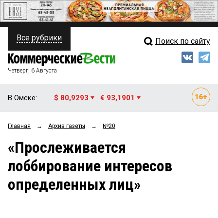
Все рубрики
Поиск по сайту
ПОЛИТИКА
Свежий выпуск
Медиа
ФИНАНСЫ
Четверг, 6 Августа
Кто есть кто
НЕДВИЖИМОСТЬ
В Омске:
$ 80,9293
€ 93,1901
Интервью
БИЗНЕС
Главная
→
Архив газеты
→
№20
Мнения
ОБЩЕСТВО
«Прослеживается
Рейтинги
ЗАКОН
лоббирование интересов
Блоги
НОВОСТИ КОМПАНИЙ
определенных лиц»
Архив
ПРОИСШЕСТВИЯ