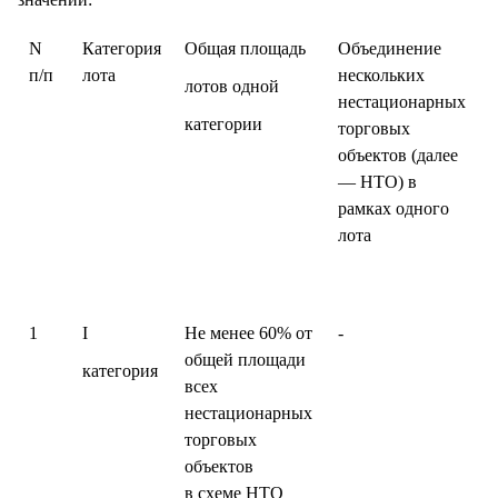
N
Категория
Общая площадь
Объединение
п/п
лота
нескольких
лотов одной
нестационарных
категории
торговых
объектов (далее
— НТО) в
рамках одного
лота
1
I
Не менее 60% от
-
общей площади
категория
всех
нестационарных
торговых
объектов
в схеме НТО