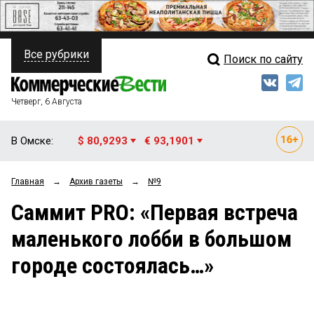
Все рубрики
Поиск по сайту
ПОЛИТИКА
Свежий выпуск
Медиа
ФИНАНСЫ
Четверг, 6 Августа
Кто есть кто
НЕДВИЖИМОСТЬ
В Омске:
$ 80,9293
€ 93,1901
Интервью
БИЗНЕС
Главная
→
Архив газеты
→
№9
Мнения
ОБЩЕСТВО
Саммит PRO: «Первая встреча
Рейтинги
ЗАКОН
маленького лобби в большом
Блоги
НОВОСТИ КОМПАНИЙ
городе состоялась…»
Архив
ПРОИСШЕСТВИЯ