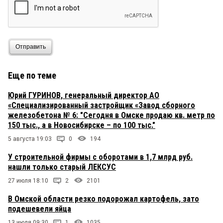
Отправить
Еще по теме
Юрий ГУРИНОВ, генеральный директор АО
«Специализированный застройщик «Завод сборного
железобетона № 6: "Сегодня в Омске продаю кв. метр по
150 тыс., а в Новосибирске – по 100 тыс."
5 августа 19:03
0
194
У строительной фирмы с оборотами в 1,7 млрд руб.
нашли только старый ЛЕКСУС
27 июля 18:10
2
2101
В Омской области резко подорожал картофель, зато
подешевели яйца
13 июля 09:30
1
1035