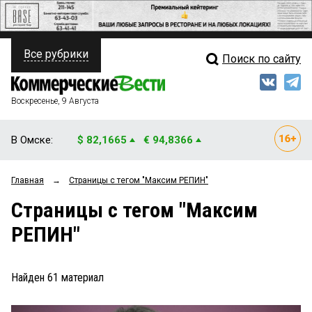
Все рубрики
Поиск по сайту
ПОЛИТИКА
Свежий выпуск
Медиа
ФИНАНСЫ
Воскресенье, 9 Августа
Кто есть кто
НЕДВИЖИМОСТЬ
В Омске:
$ 82,1665
€ 94,8366
Интервью
БИЗНЕС
Главная
→
Страницы c тегом "Максим РЕПИН"
Мнения
ОБЩЕСТВО
Страницы c тегом "Максим
Рейтинги
ЗАКОН
РЕПИН"
Блоги
НОВОСТИ КОМПАНИЙ
Архив
Найден
61
материал
ПРОИСШЕСТВИЯ
СТИЛЬ ЖИЗНИ