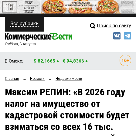
Все рубрики
Поиск по сайту
ПОЛИТИКА
Свежий выпуск
Медиа
ФИНАНСЫ
Суббота, 8 Августа
Кто есть кто
НЕДВИЖИМОСТЬ
В Омске:
$ 82,1665
€ 94,8366
Интервью
БИЗНЕС
Главная
→
Новости
→
Недвижимость
Мнения
ОБЩЕСТВО
Максим РЕПИН: «В 2026 году
Рейтинги
ЗАКОН
налог на имущество от
Блоги
НОВОСТИ КОМПАНИЙ
кадастровой стоимости будет
Архив
ПРОИСШЕСТВИЯ
взиматься со всех 16 тыс.