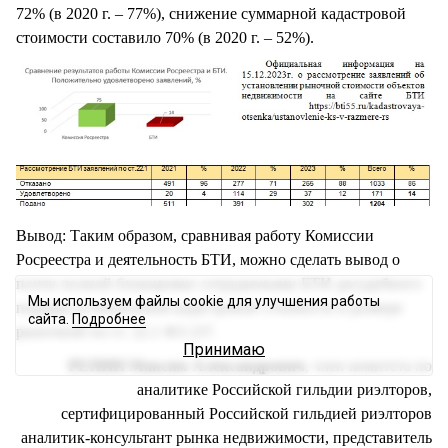
72% (в 2020 г. – 77%), снижение суммарной кадастровой
стоимости составило 70% (в 2020 г. – 52%).
Вывод: Таким образом, сравнивая работу Комиссии
Росреестра и деятельность БТИ, можно сделать вывод о
почти полной блокировке сотрудниками БТИ досудебного
Мы используем файлы cookie для улучшения работы
порядка установления кадастровой стоимости в размере
сайта.
Подробнее
рыночной по ст. 22.1 ФЗ 237.
Принимаю
РЕПИН Максим Александрович
, член комитета по
аналитике Российской гильдии риэлторов,
сертифицированный Российской гильдией риэлторов
аналитик-консультант рынка недвижимости, представитель