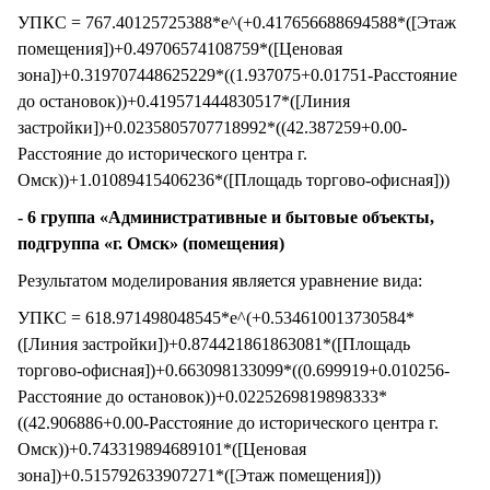
УПКС = 767.40125725388*e^(+0.417656688694588*([Этаж
помещения])+0.49706574108759*([Ценовая
зона])+0.319707448625229*((1.937075+0.01751-Расстояние
до остановок))+0.419571444830517*([Линия
застройки])+0.0235805707718992*((42.387259+0.00-
Расстояние до исторического центра г.
Омск))+1.01089415406236*([Площадь торгово-офисная]))
- 6 группа «Административные и бытовые объекты,
подгруппа «г. Омск» (помещения)
Результатом моделирования является уравнение вида:
УПКС = 618.971498048545*e^(+0.534610013730584*
([Линия застройки])+0.874421861863081*([Площадь
торгово-офисная])+0.663098133099*((0.699919+0.010256-
Расстояние до остановок))+0.0225269819898333*
((42.906886+0.00-Расстояние до исторического центра г.
Омск))+0.743319894689101*([Ценовая
зона])+0.515792633907271*([Этаж помещения]))