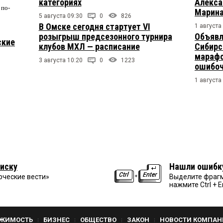
категориях
Алекса
по-
Марина
5 августа 09:30
0
826
В Омске сегодня стартует VI
1 августа
розыгрыш предсезонного турнира
Объявл
ские
клубов МХЛ — расписание
Сибирс
марафо
3 августа 10:20
0
1223
ошибо
1 августа
иску
Нашли ошибк
рческие вести»
Выделите фрагм
нажмите Ctrl + E
ЖИМОСТЬ
БИЗНЕС
ОБЩЕСТВО
ЗАКОН
НОВОСТИ КОМПАН