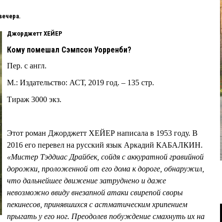
вечера.
Джорджетт ХЕЙЕР
Кому помешал Сэмпсон Уорренби?
Пер. с англ.
М.: Издательство: АСТ, 2019 год. – 135 стр.
Тираж 3000 экз.
Этот роман Джорджетт ХЕЙЕР написала в 1953 году. В
2016 его перевел на русский язык Аркадий КАБАЛКИН.
«Мистер Тэддиас Драйбек, сойдя с аккуратной гравийной
дорожки, проложенной от его дома к дороге, обнаружил,
что дальнейшее движение затруднено и даже
невозможно ввиду внезапной атаки свирепой своры
пекинесов, принявшихся с астматическим хрипением
прыгать у его ног. Преодолев побуждение смахнуть их на