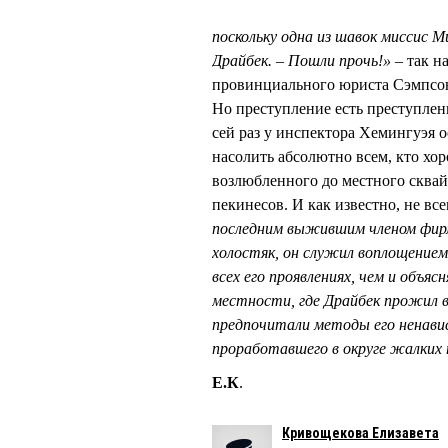
поскольку одна из шавок миссис 
Драйбек. – Пошли прочь!»
– так н
провинциального юриста Сэмпсона
Но преступление есть преступлен
сей раз у инспектора Хемингуэя 
насолить абсолютно всем, кто хор
возлюбленного до местного сквайр
пекинесов. И как известно, не в
последним выжившим членом фирм
холостяк, он служил воплощением
всех его проявлениях, чем и объя
местности, где Драйбек прожил в
предпочитали методы его ненавис
проработавшего в округе жалких
Е.К
.
Кривощекова Елизавета