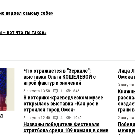
но надоел самому себе»
 – вот что ты такое»
Что отражается в "Зеркале":
Лица Л
выставка Ольги КОШЕЛЕВОЙ с
Омска 
игрой фактур и значений
3 августа
Книжны
5 августа 13:58
1
846
В историко-краеведческом музее
расска
открылась выставка «Как рос и
создае
строился город Омск»
грани 
ул
5 августа 12:40
4
1049
2 августа
Названы победители Фестиваля
Победи
стритбола среди 109 команд в семи
междун