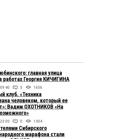
юбинского: главная улица
в работах Георгия КИЧИГИНА
 09:40
5
1656
й клуб. «Техника
зана человеком, который ее
т»: Вадим ОХОТНИКОВ «На
возможного»
 23:00
0
1304
телями Сибирского
ародного марафона стали