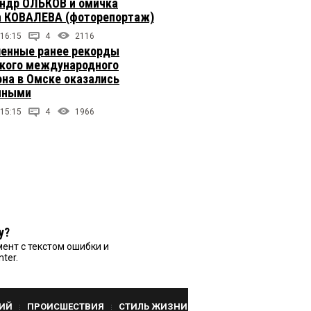
ндр ОЛЬКОВ и омичка
 КОВАЛЕВА (фоторепортаж)
 16:15
4
2116
енные ранее рекорды
кого международного
на в Омске оказались
чными
 15:15
4
1966
у?
ент с текстом ошибки и
nter.
ИЙ
ПРОИСШЕСТВИЯ
СТИЛЬ ЖИЗНИ