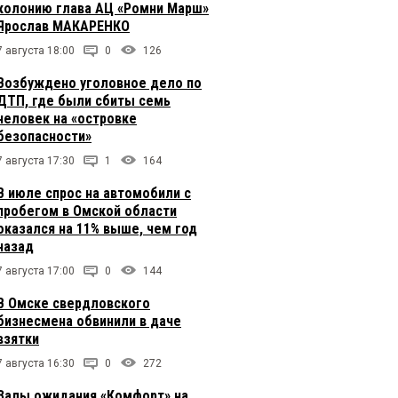
колонию глава АЦ «Ромни Марш»
Ярослав МАКАРЕНКО
7 августа 18:00
0
126
Возбуждено уголовное дело по
ДТП, где были сбиты семь
человек на «островке
безопасности»
7 августа 17:30
1
164
В июле спрос на автомобили с
пробегом в Омской области
оказался на 11% выше, чем год
назад
7 августа 17:00
0
144
В Омске свердловского
бизнесмена обвинили в даче
взятки
7 августа 16:30
0
272
Залы ожидания «Комфорт» на