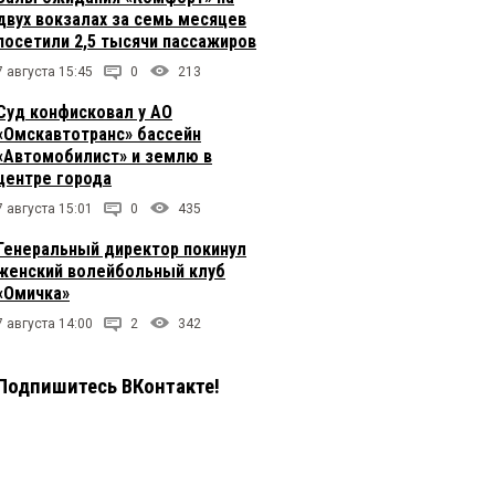
двух вокзалах за семь месяцев
посетили 2,5 тысячи пассажиров
7 августа 15:45
0
213
Суд конфисковал у АО
«Омскавтотранс» бассейн
«Автомобилист» и землю в
центре города
7 августа 15:01
0
435
Генеральный директор покинул
женский волейбольный клуб
«Омичка»
7 августа 14:00
2
342
Подпишитесь ВКонтакте!