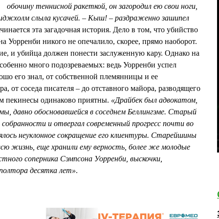
обочину теннисной ракеткой, он загородил ею свои ноги,
Миджхолм слыла кусачей. – Кыш! – раздраженно зашипел
ачинается эта загадочная история. Дело в том, что убийство
 Уорренби никого не опечалило, скорее, прямо наоборот.
ие, и убийца должен понести заслуженную кару. Однако на
особенно много подозреваемых: ведь Уорренби успел
ошо его знал, от собственной племянницы и ее
а, от соседа писателя – до отставного майора, разводящего
сем пекинесы одинаково приятны.
«Драйбек был адвокатом,
ы, давно обосновавшейся в соседнем Беллингэме. Старый
 собранности и отвергал современный прогресс почти во
снялось неуклонное сокращение его клиентуры. Старейшины
сю жизнь, еще хранили ему верность, более же молодые
тного соперника Сэмпсона Уорренби, выскочки,
 полтора десятка лет»
.