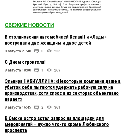
СВЕЖИЕ НОВОСТИ
В столкновении автомобилей Renault и «Лады»
пострадали две женщины и двое детей
8 августа 21:48
0
235
С Днем строителя!
8 августа 18:00
1
269
Эльвира НАБИУЛЛИНА: «Некоторые компании даже в
убыток себе пытаются удержать рабочую силу на
производствах, хотя спрос в их секторах объективно
падает»
8 августа 16:45
2
361
В Омске остро встал запрос на площадки для
мероприятий – нужно что-то кроме Любинского
проспекта