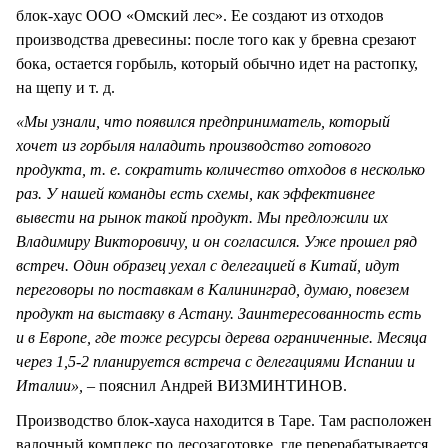
блок-хаус ООО «Омский лес». Ее создают из отходов
производства древесины: после того как у бревна срезают
бока, остается горбыль, который обычно идет на растопку,
на щепу и т. д.
«Мы узнали, что появился предприниматель, который
хочет из горбыля наладить производство готового
продукта, т. е. сократить количество отходов в несколько
раз. У нашей команды есть схемы, как эффективнее
вывести на рынок такой продукт. Мы предложили их
Владимиру Викторовичу, и он согласился. Уже прошел ряд
встреч. Один образец уехал с делегацией в Китай, идут
переговоры по поставкам в Калининград, думаю, повезем
продукт на выставку в Астану. Заинтересованность есть
и в Европе, где тоже ресурсы дерева ограниченные. Месяца
через 1,5-2 планируется встреча с делегациями Испании и
Италии»,
– пояснил Андрей ВИЗМИНТИНОВ.
Производство блок-хауса находится в Таре. Там расположен
валочный комплекс по лесозаготовке, где перерабатывается