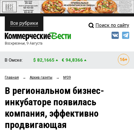
Все рубрики
Поиск по сайту
ПОЛИТИКА
Свежий выпуск
Медиа
ФИНАНСЫ
Воскресенье, 9 Августа
Кто есть кто
НЕДВИЖИМОСТЬ
В Омске:
$ 82,1665
€ 94,8366
Интервью
БИЗНЕС
Главная
→
Архив газеты
→
№39
Мнения
ОБЩЕСТВО
В региональном бизнес-
Рейтинги
ЗАКОН
инкубаторе появилась
Блоги
НОВОСТИ КОМПАНИЙ
компания, эффективно
Архив
ПРОИСШЕСТВИЯ
продвигающая