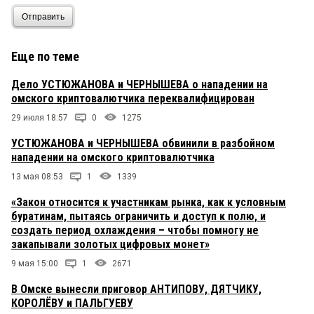
Отправить
Еще по теме
Дело УСТЮЖАНОВА и ЧЕРНЫШЕВА о нападении на
омского криптовалютчика переквалифицирован
29 июля 18:57
0
1275
УСТЮЖАНОВА и ЧЕРНЫШЕВА обвинили в разбойном
нападении на омского криптовалютчика
13 мая 08:53
1
1339
«Закон относится к участникам рынка, как к условным
буратинам, пытаясь ограничить и доступ к полю, и
создать период охлаждения – чтобы помногу не
закапывали золотых цифровых монет»
9 мая 15:00
1
2671
В Омске вынесли приговор АНТИПОВУ, ДЯТЧИКУ,
КОРОЛЁВУ и ПАЛЬГУЕВУ