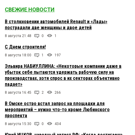
СВЕЖИЕ НОВОСТИ
В столкновении автомобилей Renault и «Лады»
пострадали две женщины и двое детей
8 августа 21:48
0
1
С Днем строителя!
8 августа 18:00
1
197
Эльвира НАБИУЛЛИНА: «Некоторые компании даже в
убыток себе пытаются удержать рабочую силу на
производствах, хотя спрос в их секторах объективно
падает»
8 августа 16:45
2
266
В Омске остро встал запрос на площадки для
мероприятий – нужно что-то кроме Любинского
проспекта
8 августа 15:30
0
434
Юрий ИЦКОВ, народный артист РФ: «Когда достигаешь