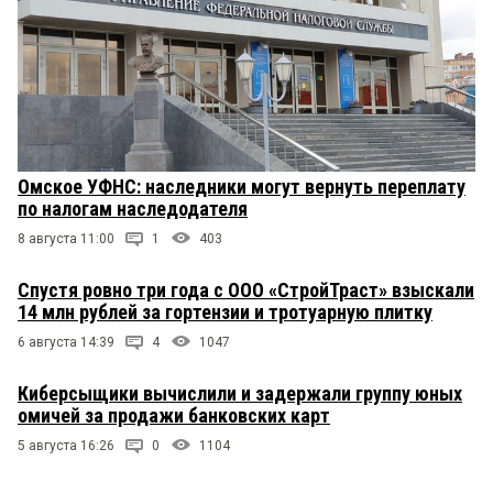
Омское УФНС: наследники могут вернуть переплату
по налогам наследодателя
8 августа 11:00
1
403
Спустя ровно три года с ООО «СтройТраст» взыскали
14 млн рублей за гортензии и тротуарную плитку
6 августа 14:39
4
1047
Киберсыщики вычислили и задержали группу юных
омичей за продажи банковских карт
5 августа 16:26
0
1104