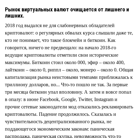
СТИЛЬ ЖИЗНИ
Рынок виртуальных валют очищается от лишнего и
лишних.
2018 год выдался не для слабонервных обладателей
криптовалют: о регулярных обвалах курса слышали даже те,
кто не понимает, что такое блокчейн и биткоин. Как
говорится, ничего не предвещало: на начало 2018-го
ведущие криптовалюты отметили свои исторические
максимумы. Биткоин стоил около 000, эфир – около 400,
лайткоин – около 0, риппл – около, монеро – около 0. Общая
капитализация рынка неистовыми темпами приближалась к
триллиону долларов, но... Что-то пошло не так. За первые
три месяца биткоин упал вполовину. А затем и вовсе попал
в опалу: в июне Facebook, Google, Twitter, Instagram и
прочие сетевые законодатели мод отказались рекламировать
криптовалюты. Падение продолжилось. Сказалась и
чувствительность децентрализованного рынка, не
поддающегося экономическим законам: паническая
распродажа, паническая скупка, невозможность что-то