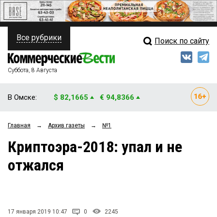
Все рубрики
Поиск по сайту
ПОЛИТИКА
Свежий выпуск
Медиа
ФИНАНСЫ
Суббота, 8 Августа
Кто есть кто
НЕДВИЖИМОСТЬ
В Омске:
$ 82,1665
€ 94,8366
Интервью
БИЗНЕС
Главная
→
Архив газеты
→
№1
Мнения
ОБЩЕСТВО
Криптоэра-2018: упал и не
Рейтинги
ЗАКОН
отжался
Блоги
НОВОСТИ КОМПАНИЙ
Архив
ПРОИСШЕСТВИЯ
17 января 2019 10:47
0
2245