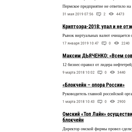
Пермское предприятие не ответило на 
31 мая 2019 07:56
2
4473
Криптоэра-2018: упал и не от
Рынок виртуальных валют очищается
17 января 2019 10:47
0
2240
Максим ДЬЯЧЕНКО: «Всем сов
12 бизнес-правил от лидера нефтетре
9 марта 2018 10:02
0
3440
«Блокчейн – опора России»
Руководитель главной российской орг
1 марта 2018 10:43
0
2900
Омский «Топ Лайн» осуществи
блокчейн
Директор омской фирмы провел сделку