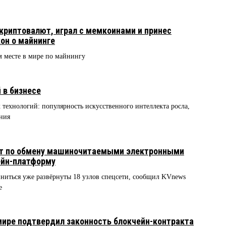
 криптовалют, играл с мемкоинами и принес
он о майнинге
м месте в мире по майнингу
 в бизнесе
 технологий: популярность искусственного интеллекта росла,
ния
нт по обмену машиночитаемыми электронными
ейн-платформу
ниться уже развёрнуты 18 узлов спецсети, сообщил KVnews
е
6
ире подтвердил законность блокчейн-контракта