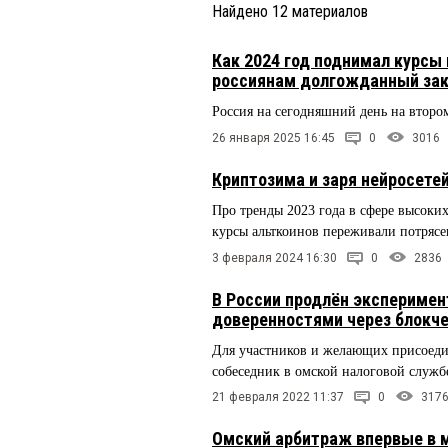
Найдено
12
материалов
Как 2024 год поднимал курсы
россиянам долгожданный зак
Россия на сегодняшний день на второ
26 января 2025 16:45
0
3016
Криптозима и заря нейросетей
Про тренды 2023 года в сфере высоких
курсы альткоинов переживали потрясе
3 февраля 2024 16:30
0
2836
В России продлён экспериме
доверенностями через блокч
Для участников и желающих присоеди
собеседник в омской налоговой служб
21 февраля 2022 11:37
0
317
Омский арбитраж впервые в м