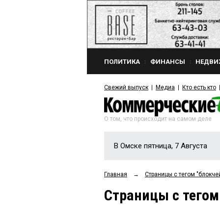
ПОЛИТИКА
ФИНАНСЫ
НЕДВИ
Свежий выпуск
Медиа
Кто есть кто
О том, что происходит на самом деле
В Омске пятница, 7 Августа
Главная
→
Страницы c тегом "блокче
Страницы c тегом