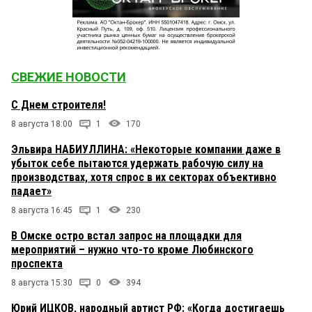
СВЕЖИЕ НОВОСТИ
С Днем строителя!
8 августа 18:00
1
170
Эльвира НАБИУЛЛИНА: «Некоторые компании даже в
убыток себе пытаются удержать рабочую силу на
производствах, хотя спрос в их секторах объективно
падает»
8 августа 16:45
1
230
В Омске остро встал запрос на площадки для
мероприятий – нужно что-то кроме Любинского
проспекта
8 августа 15:30
0
394
Юрий ИЦКОВ, народный артист РФ: «Когда достигаешь