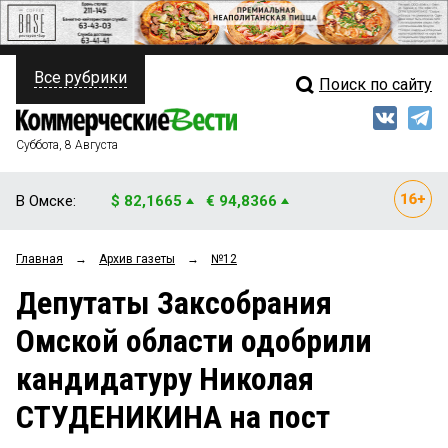
Все рубрики
Поиск по сайту
ПОЛИТИКА
Свежий выпуск
Медиа
ФИНАНСЫ
Суббота, 8 Августа
Кто есть кто
НЕДВИЖИМОСТЬ
В Омске:
$ 82,1665
€ 94,8366
Интервью
БИЗНЕС
Главная
→
Архив газеты
→
№12
Мнения
ОБЩЕСТВО
Депутаты Заксобрания
Рейтинги
ЗАКОН
Омской области одобрили
Блоги
НОВОСТИ КОМПАНИЙ
кандидатуру Николая
Архив
ПРОИСШЕСТВИЯ
СТУДЕНИКИНА на пост