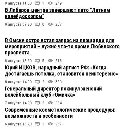
9 августа 11:00
1
249
В Либеров-центре завершают лето "Летним
калейдоскопом"
9 августа 09:30
0
257
В Омске остро встал запрос на площадки для
мероприятий – нужно что-то кроме Любинского
проспекта
8 августа 15:30
5
818
Юрий ИЦКОВ, народный артист РФ: «Когда
достигаешь потолка, становится неинтересно»
8 августа 14:00
2
580
Генеральный директор покинул женский
волейбольный клуб «Омичка»
7 августа 14:00
2
984
Современные косметологические процедуры:
возможности и особенности
6 августа 15:20
1
957