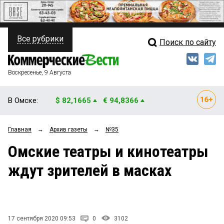
Все рубрики
Поиск по сайту
ПОЛИТИКА
Свежий выпуск
Медиа
ФИНАНСЫ
Воскресенье, 9 Августа
Кто есть кто
НЕДВИЖИМОСТЬ
В Омске:
$ 82,1665
€ 94,8366
Интервью
БИЗНЕС
Главная
→
Архив газеты
→
№35
Мнения
ОБЩЕСТВО
Омские театры и кинотеатры
Рейтинги
ЗАКОН
ждут зрителей в масках
Блоги
НОВОСТИ КОМПАНИЙ
Архив
ПРОИСШЕСТВИЯ
17 сентября 2020 09:53
0
3102
СТИЛЬ ЖИЗНИ