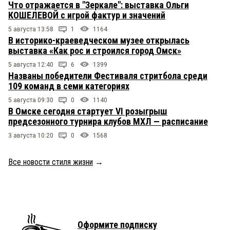
Что отражается в "Зеркале": выставка Ольги
КОШЕЛЕВОЙ с игрой фактур и значений
5 августа 13:58
1
1164
В историко-краеведческом музее открылась
выставка «Как рос и строился город Омск»
5 августа 12:40
6
1399
Названы победители Фестиваля стритбола среди
109 команд в семи категориях
5 августа 09:30
0
1140
В Омске сегодня стартует VI розыгрыш
предсезонного турнира клубов МХЛ — расписание
3 августа 10:20
0
1568
Все новости стиля жизни
→
Оформите подписку