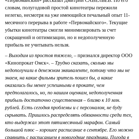
«Первомайский» рассказал Дмитрий САВЕЛЬЕВ. По его
словам, полугодовой простой кинотеатры пережили
нелегко, несмотря на уже имеющийся печальный опыт 11-
месячного перерыва в работе «Первомайского». Текущие
убытки кинотеатры смогли минимизировать за счет
сокращений и оптимизации, но и недополученную
прибыль не учитывать нельзя.
– Выходим из простоя тяжело, –
признался директор ООО
«Кинопрокат Омск»
. – Трудно сказать, сколько мы
недополучили в денежном эквиваленте, потому что мы не
знаем, на какие фильмы зритель пошел бы, а какие
оказались бы менее успешными в прокате, чем
предполагалось, но, по нашим оценкам, недополученная
прибыль достаточно существенная – близко к 10 млн.
рублей. Есть сегодня проблемы и с персоналом, не буду
скрывать. Пришлось распределять обязанности среди тех,
кто выдержал этот пятимесячный марафон. Самый
большой плюс – хорошее расписание в сентябре. Его можно
сравнить с расписанием в новогодние праздники. Погода в