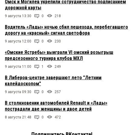
Омск и Могилев укрепили сотрудничество подписанием
дорожной карты
9 августа 13:30
0
218
Водитель «Лады» ночью сбил пешехода, перебегавшего
дорогу на «красный» сигнал светофора
9 августа 12:00
0
230
«Омские Ястребы» выиграли VI омский розыгрыш
предсезонного турнира клубов МХЛ
9 августа 11:00
1
249
В Либеров-центре завершают лето "Летним
калейдоскопом"
9 августа 09:30
0
257
В столкновении автомобилей Renault и «Лады»
пострадали две женщины и двое детей
8 августа 21:48
0
472
Подпишитесь ВКонтакте!