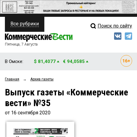
Все рубрики
Поиск по сайту
ПОЛИТИКА
Свежий выпуск
Медиа
ФИНАНСЫ
Пятница, 7 Августа
Кто есть кто
НЕДВИЖИМОСТЬ
В Омске:
$ 81,4077
€ 94,0585
Интервью
БИЗНЕС
Главная
→
Архив газеты
Мнения
ОБЩЕСТВО
Выпуск газеты «Коммерческие
Рейтинги
ЗАКОН
вести» №35
Блоги
НОВОСТИ КОМПАНИЙ
от 16 сентября 2020
Архив
ПРОИСШЕСТВИЯ
СТИЛЬ ЖИЗНИ