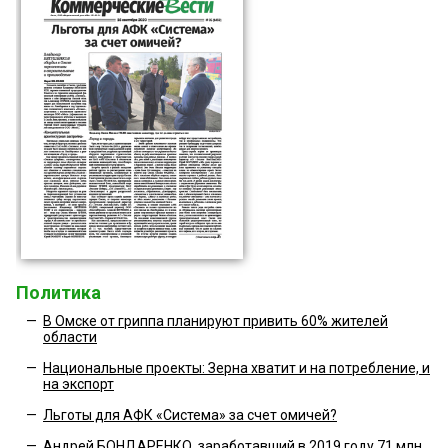
Политика
—
В Омске от гриппа планируют привить 60% жителей
области
—
Национальные проекты: Зерна хватит и на потребление, и
на экспорт
—
Льготы для АФК «Система» за счет омичей?
—
Андрей БОНДАРЕНКО, заработавший в 2019 году 71 млн.