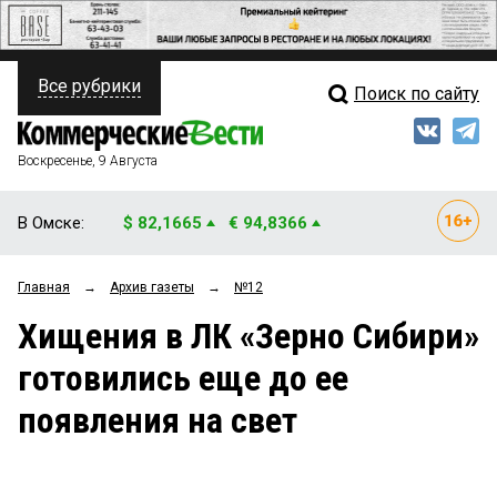
Все рубрики
Поиск по сайту
ПОЛИТИКА
Свежий выпуск
Медиа
ФИНАНСЫ
Воскресенье, 9 Августа
Кто есть кто
НЕДВИЖИМОСТЬ
В Омске:
$ 82,1665
€ 94,8366
Интервью
БИЗНЕС
Главная
→
Архив газеты
→
№12
Мнения
ОБЩЕСТВО
Хищения в ЛК «Зерно Сибири»
Рейтинги
ЗАКОН
готовились еще до ее
Блоги
НОВОСТИ КОМПАНИЙ
появления на свет
Архив
ПРОИСШЕСТВИЯ