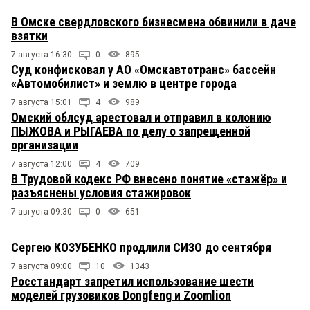
В Омске свердловского бизнесмена обвинили в даче
взятки
7 августа 16:30
0
895
Суд конфисковал у АО «Омскавтотранс» бассейн
«Автомобилист» и землю в центре города
7 августа 15:01
4
989
Омский облсуд арестовал и отправил в колонию
ПЫЖОВА и РЫГАЕВА по делу о запрещенной
организации
7 августа 12:00
4
709
В Трудовой кодекс РФ внесено понятие «стажёр» и
разъяснены условия стажировок
7 августа 09:30
0
651
Сергею КОЗУБЕНКО продлили СИЗО до сентября
7 августа 09:00
10
1343
Росстандарт запретил использование шести
моделей грузовиков Dongfeng и Zoomlion