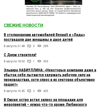
СВЕЖИЕ НОВОСТИ
В столкновении автомобилей Renault и «Лады»
пострадали две женщины и двое детей
8 августа 21:48
0
289
С Днем строителя!
8 августа 18:00
1
303
Эльвира НАБИУЛЛИНА: «Некоторые компании даже в
убыток себе пытаются удержать рабочую силу на
производствах, хотя спрос в их секторах объективно
падает»
8 августа 16:45
2
425
В Омске остро встал запрос на площадки для
мероприятий – нужно что-то кроме Любинского