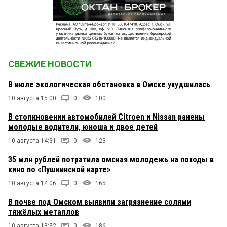
СВЕЖИЕ НОВОСТИ
В июле экологическая обстановка в Омске ухудшилась
10 августа 15:00
0
100
В столкновении автомобилей Citroen и Nissan ранены
молодые водители, юноша и двое детей
10 августа 14:31
0
123
35 млн рублей потратила омская молодежь на походы в
кино по «Пушкинской карте»
10 августа 14:06
0
165
В почве под Омском выявили загрязнение солями
тяжёлых металлов
10 августа 13:32
0
186