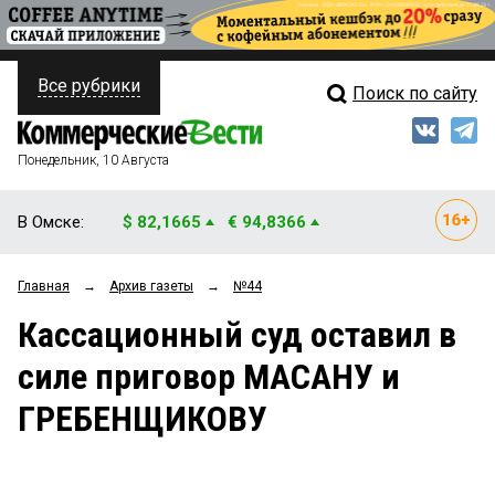
Все рубрики
Поиск по сайту
ПОЛИТИКА
Свежий выпуск
Медиа
ФИНАНСЫ
Понедельник, 10 Августа
Кто есть кто
НЕДВИЖИМОСТЬ
В Омске:
$ 82,1665
€ 94,8366
Интервью
БИЗНЕС
Главная
→
Архив газеты
→
№44
Мнения
ОБЩЕСТВО
Кассационный суд оставил в
Рейтинги
ЗАКОН
силе приговор МАСАНУ и
Блоги
НОВОСТИ КОМПАНИЙ
ГРЕБЕНЩИКОВУ
Архив
ПРОИСШЕСТВИЯ