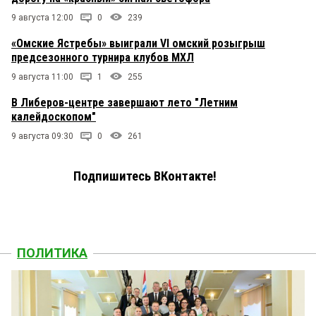
9 августа 12:00
0
239
«Омские Ястребы» выиграли VI омский розыгрыш
предсезонного турнира клубов МХЛ
9 августа 11:00
1
255
В Либеров-центре завершают лето "Летним
калейдоскопом"
9 августа 09:30
0
261
Подпишитесь ВКонтакте!
ПОЛИТИКА