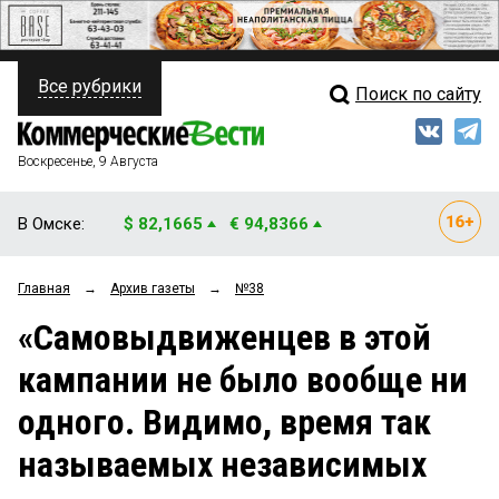
Все рубрики
Поиск по сайту
ПОЛИТИКА
Свежий выпуск
Медиа
ФИНАНСЫ
Воскресенье, 9 Августа
Кто есть кто
НЕДВИЖИМОСТЬ
В Омске:
$ 82,1665
€ 94,8366
Интервью
БИЗНЕС
Главная
→
Архив газеты
→
№38
Мнения
ОБЩЕСТВО
«Самовыдвиженцев в этой
Рейтинги
ЗАКОН
кампании не было вообще ни
Блоги
НОВОСТИ КОМПАНИЙ
одного. Видимо, время так
Архив
ПРОИСШЕСТВИЯ
называемых независимых