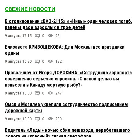
СВЕЖИЕ НОВОСТИ
В столкновении «ВАЗ-2115» и «Нивы» один человек погиб,
ранены двое взрослых и трое детей
9 августа 17:15
0
95
Елизавета КРИВОЩЕКОВА: Для Москвы все праздники
едины
9 августа 16:30
0
132
Провал-шоу от Игоря ДОРОХИНА: «Сотрудница аэропорта
совершенно серьезно спросила: «С какой целью вы
привезли в Канаду мертвую рыбу?»
9 августа 15:00
0
247
Омск и Могилев укрепили сотрудничество подписанием
дорожной карты
9 августа 13:30
0
230
Водитель «Лады» ночью сбил пешехода, перебегавшего
дорогу на «красный» сигнал светофора