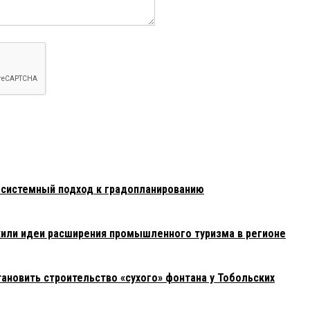
есистемный подход к градопланированию
или идеи расширения промышленного туризма в регионе
ановить строительство «сухого» фонтана у Тобольских