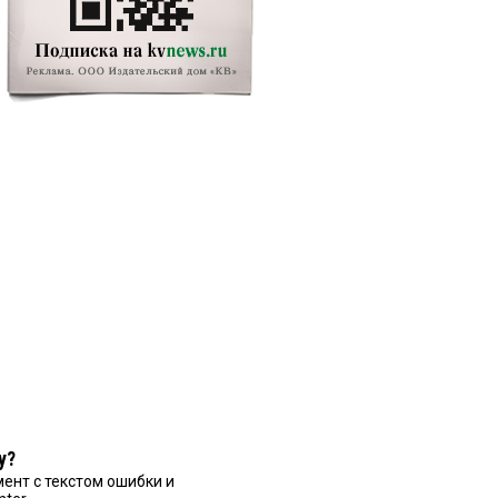
у?
ент с текстом ошибки и