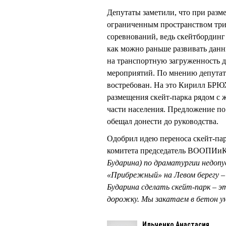
Депутаты заметили, что при разме
ограниченным пространством три
соревнований, ведь скейтбординг 
как можно раньше развивать данн
на транспортную загруженность 
мероприятий. По мнению депутато
востребован. На это Кирилл БРЮ
размещения скейт-парка рядом с
части населения. Предложение по
обещал донести до руководства.
Одобрил идею переноса скейт-пар
комитета председатель ВООПИ
Бударина) по драматургии недопу
«Прибрежный» на Левом берегу – п
Бударина сделать скейт-парк – э
дорожку. Мы закатаем в бетон у
Ильченко Анастасия