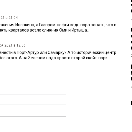
21 в 21:04:
жения Иночкина, а Газпром-нефти ведь пора понять, что в
пять кварталов возле слияния Оми и Иртыша..
ря 2021 в 12:56:
нести в Порт-Артур или Самарку? А то исторический центр
без этого. А на Зеленом надо просто второй скейт-парк