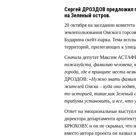
Сергей ДРОЗДОВ предложил пе
на Зеленый остров.
20 октября на заседании комитета
землепользования Омского горсове
Бударина скейт-парка. Тема всплы
территорий, прилегающих к улица
Сначала депутат Максим АСТАФЬЕ
пожалуйста, фамилию человека, к
города, где в принципе места нем
ДРОЗДОВ: «
Нужно знать фамилию
жителей Омска – куда они ходят,
то историей, такие
,
как Зеленый 
трибуны установить, и все, что 
Ответ на эмоциональные выступл
директора департамента архитек
БРЮХОВУ, и он не скрывал, что н
вместо автора проекта он назвал 