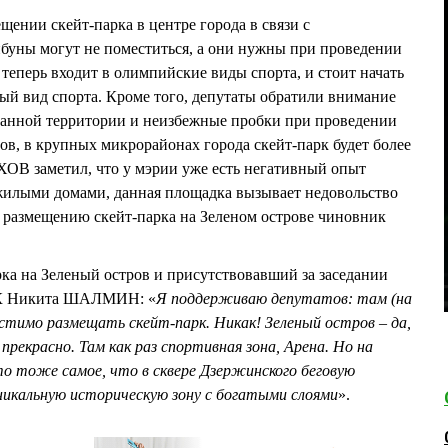
щении скейт-парка в центре города в связи с
буны могут не поместиться, а они нужны при проведении
теперь входит в олимпийские виды спорта, и стоит начать
ый вид спорта. Кроме того, депутаты обратили внимание
данной территории и неизбежные пробки при проведении
в, в крупных микрорайонах города скейт-парк будет более
ХОВ заметил, что у мэрии уже есть негативный опыт
 жилыми домами, данная площадка вызывает недовольство
 размещению скейт-парка на Зеленом острове чиновник
ка на Зеленый остров и присутствовавший за заседании
иК Никита ШАЛМИН: «
Я поддерживаю депутатов: там (на
стимо размещать скейт-парк. Никак! Зеленый остров – да,
рекрасно. Там как раз спортивная зона, Арена. Но на
то тоже самое, что в сквере Дзержинского беговую
никальную историческую зону с богатыми слоями
».