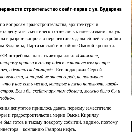
ренести строительство скейт-парка с ул. Бударина
 по вопросам градостроительства, архитектуры и
та депутаты скептически отнеслись к идее создания на ул.
ла в разрезе вопроса о перспективах дальнейшей застройки
м Бударина, Партизанской и в районе Омской крепости.
В потребовал назвать автора идеи: «
Скажите,
оторому пришла в голову идея в историческом центре
ного, сделать скейт-парк!»
. Его поддержал Сергей
 человека, который не знает город, не понимает
 что у нас есть места, которые нужно наполнять какой-
остров. Если бы скейт-парк там сделали, можно было бы и
угодно
».
ения депутатов пришлось давать первому заместителю
туры и градостроительства мэрии Омска Кириллу
е был готов к такому повороту событий, видимо, поэтому
инвестора – компанию Газпром нефть.