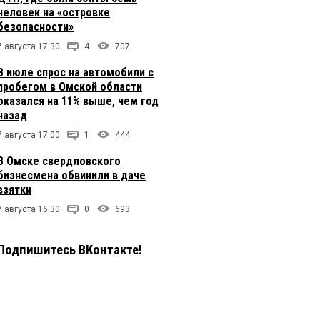
человек на «островке
безопасности»
7 августа 17:30
4
707
В июле спрос на автомобили с
пробегом в Омской области
оказался на 11% выше, чем год
назад
7 августа 17:00
1
444
В Омске свердловского
бизнесмена обвинили в даче
взятки
7 августа 16:30
0
693
Подпишитесь ВКонтакте!