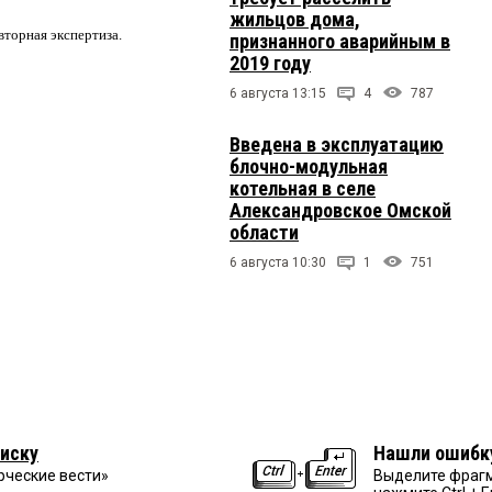
жильцов дома,
вторная экспертиза.
признанного аварийным в
2019 году
6 августа 13:15
4
787
Введена в эксплуатацию
блочно-модульная
котельная в селе
Александровское Омской
области
6 августа 10:30
1
751
иску
Нашли ошибк
рческие вести»
Выделите фрагм