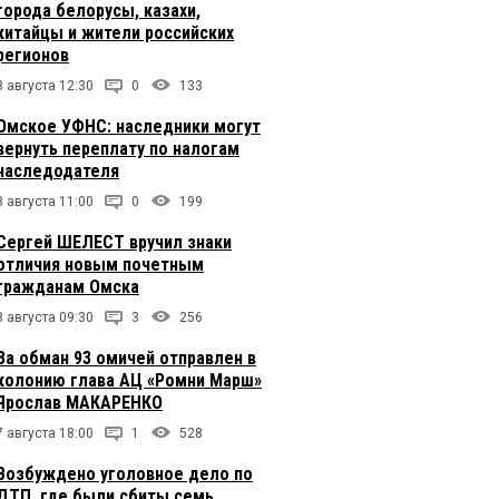
города белорусы, казахи,
китайцы и жители российских
регионов
8 августа 12:30
0
133
Омское УФНС: наследники могут
вернуть переплату по налогам
наследодателя
8 августа 11:00
0
199
Сергей ШЕЛЕСТ вручил знаки
отличия новым почетным
гражданам Омска
8 августа 09:30
3
256
За обман 93 омичей отправлен в
колонию глава АЦ «Ромни Марш»
Ярослав МАКАРЕНКО
7 августа 18:00
1
528
Возбуждено уголовное дело по
ДТП, где были сбиты семь