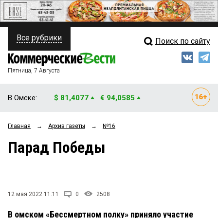
Все рубрики
Поиск по сайту
ПОЛИТИКА
Свежий выпуск
Медиа
ФИНАНСЫ
Пятница, 7 Августа
Кто есть кто
НЕДВИЖИМОСТЬ
В Омске:
$ 81,4077
€ 94,0585
Интервью
БИЗНЕС
Главная
→
Архив газеты
→
№16
Мнения
ОБЩЕСТВО
Парад Победы
Рейтинги
ЗАКОН
Блоги
НОВОСТИ КОМПАНИЙ
Архив
12 мая 2022 11:11
0
2508
ПРОИСШЕСТВИЯ
В омском «Бессмертном полку» приняло участие