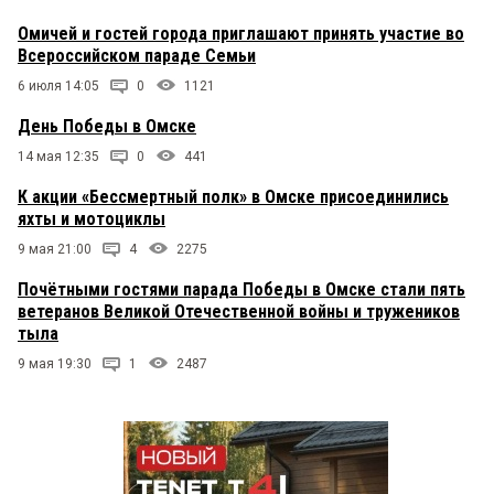
Омичей и гостей города приглашают принять участие во
Всероссийском параде Семьи
6 июля 14:05
0
1121
День Победы в Омске
14 мая 12:35
0
441
К акции «Бессмертный полк» в Омске присоединились
яхты и мотоциклы
9 мая 21:00
4
2275
Почётными гостями парада Победы в Омске стали пять
ветеранов Великой Отечественной войны и тружеников
тыла
9 мая 19:30
1
2487