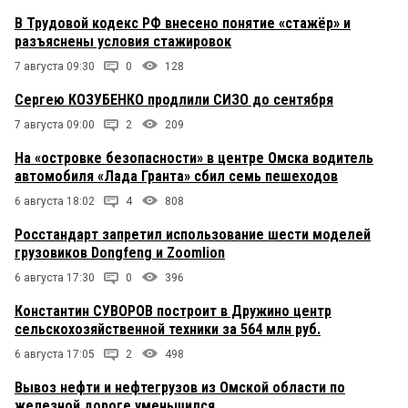
В Трудовой кодекс РФ внесено понятие «стажёр» и
разъяснены условия стажировок
7 августа 09:30
0
128
Сергею КОЗУБЕНКО продлили СИЗО до сентября
7 августа 09:00
2
209
На «островке безопасности» в центре Омска водитель
автомобиля «Лада Гранта» сбил семь пешеходов
6 августа 18:02
4
808
Росстандарт запретил использование шести моделей
грузовиков Dongfeng и Zoomlion
6 августа 17:30
0
396
Константин СУВОРОВ построит в Дружино центр
сельскохозяйственной техники за 564 млн руб.
6 августа 17:05
2
498
Вывоз нефти и нефтегрузов из Омской области по
железной дороге уменьшился