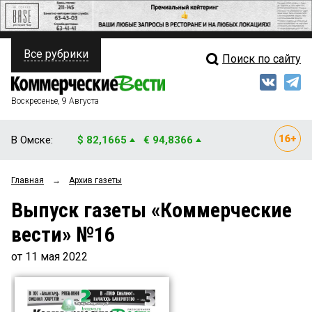
Все рубрики
Поиск по сайту
ПОЛИТИКА
Свежий выпуск
Медиа
ФИНАНСЫ
Воскресенье, 9 Августа
Кто есть кто
НЕДВИЖИМОСТЬ
В Омске:
$ 82,1665
€ 94,8366
Интервью
БИЗНЕС
Главная
→
Архив газеты
Мнения
ОБЩЕСТВО
Выпуск газеты «Коммерческие
Рейтинги
ЗАКОН
вести» №16
Блоги
НОВОСТИ КОМПАНИЙ
от 11 мая 2022
Архив
ПРОИСШЕСТВИЯ
СТИЛЬ ЖИЗНИ