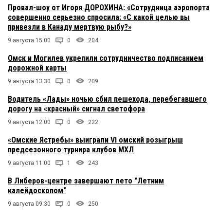
Провал-шоу от Игоря ДОРОХИНА: «Сотрудница аэропорта
совершенно серьезно спросила: «С какой целью вы
привезли в Канаду мертвую рыбу?»
9 августа 15:00
0
204
Омск и Могилев укрепили сотрудничество подписанием
дорожной карты
9 августа 13:30
0
209
Водитель «Лады» ночью сбил пешехода, перебегавшего
дорогу на «красный» сигнал светофора
9 августа 12:00
0
222
«Омские Ястребы» выиграли VI омский розыгрыш
предсезонного турнира клубов МХЛ
9 августа 11:00
1
243
В Либеров-центре завершают лето "Летним
калейдоскопом"
9 августа 09:30
0
250