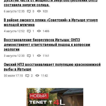
Десятую часть от мощности энергопотребления ОНПЗ
составила энергия солнца.
6 августа 12:35
0
920
В районе омского пляжа «Советский» в Иртыше утонул
молодой мужчина
4 августа 12:52
1
1486
Восстановление биоресурсов Иртыша: ОНПЗ
демонстрирует ответственный подход к вопросам
экологии
3 августа 12:30
1
1161
Омский НПЗ восстанавливает популяцию краснокнижной
рыбы в Иртыше
30 июля 17:10
2
1142