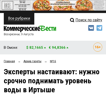
Все рубрики
Поиск по сайту
ПОЛИТИКА
Свежий выпуск
Медиа
ФИНАНСЫ
Воскресенье, 9 Августа
Кто есть кто
НЕДВИЖИМОСТЬ
В Омске:
$ 82,1665
€ 94,8366
Интервью
БИЗНЕС
Главная
→
Архив газеты
→
№16
Мнения
ОБЩЕСТВО
Эксперты настаивают: нужно
Рейтинги
ЗАКОН
срочно поднимать уровень
Блоги
НОВОСТИ КОМПАНИЙ
воды в Иртыше
Архив
ПРОИСШЕСТВИЯ