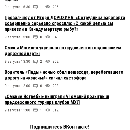
9 августа 16:30
1
235
Провал-шоу от Игоря ДОРОХИНА: «Сотрудница аэропорта
совершенно серьезно спросила: «С какой целью вы
привезли в Канаду мертвую рыбу?»
9 августа 15:00
0
348
Омск и Могилев укрепили сотрудничество подписанием
дорожной карты
9 августа 13:30
2
302
Водитель «Лады» ночью сбил пешехода, перебегавшего
дорогу на «красный» сигнал светофора
9 августа 12:00
0
293
«Омские Ястребы» выиграли VI омский розыгрыш
предсезонного турнира клубов МХЛ
9 августа 11:00
1
312
Подпишитесь ВКонтакте!