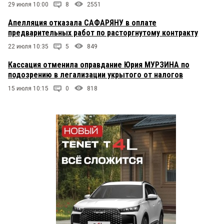
29 июля 10:00
8
2551
Апелляция отказала САФАРЯНУ в оплате
предварительных работ по расторгнутому контракту
22 июля 10:35
5
849
Кассация отменила оправдание Юрия МУРЗИНА по
подозрению в легализации укрытого от налогов
15 июля 10:15
0
818