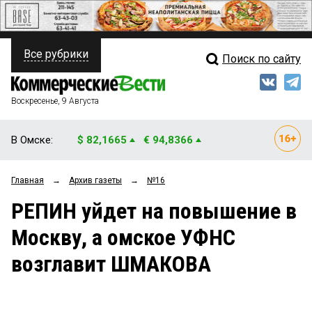
Все рубрики
Поиск по сайту
ПОЛИТИКА
Свежий выпуск
Медиа
ФИНАНСЫ
Воскресенье, 9 Августа
Кто есть кто
НЕДВИЖИМОСТЬ
В Омске:
$ 82,1665
€ 94,8366
Интервью
БИЗНЕС
Главная
→
Архив газеты
→
№16
Мнения
ОБЩЕСТВО
РЕПИН уйдет на повышение в
Рейтинги
ЗАКОН
Москву, а омское УФНС
Блоги
НОВОСТИ КОМПАНИЙ
возглавит ШМАКОВА
Архив
ПРОИСШЕСТВИЯ