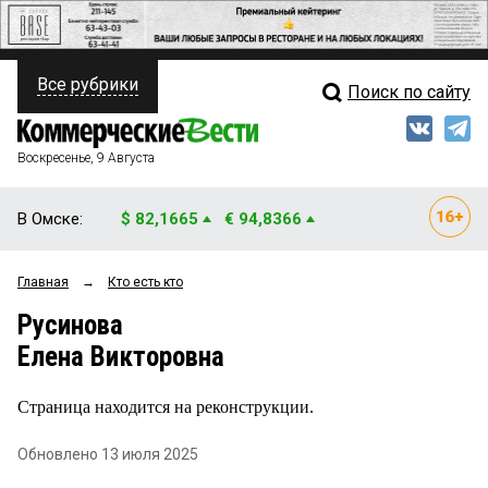
Все рубрики
Поиск по сайту
ПОЛИТИКА
Свежий выпуск
Медиа
ФИНАНСЫ
Воскресенье, 9 Августа
Кто есть кто
НЕДВИЖИМОСТЬ
В Омске:
$ 82,1665
€ 94,8366
Интервью
БИЗНЕС
Главная
→
Кто есть кто
Мнения
ОБЩЕСТВО
Русинова
Рейтинги
ЗАКОН
Елена Викторовна
Блоги
НОВОСТИ КОМПАНИЙ
Страница находится на реконструкции.
Архив
ПРОИСШЕСТВИЯ
Обновлено 13 июля 2025
СТИЛЬ ЖИЗНИ