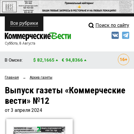
Все рубрики
Поиск по сайту
ПОЛИТИКА
Свежий выпуск
Медиа
ФИНАНСЫ
Суббота, 8 Августа
Кто есть кто
НЕДВИЖИМОСТЬ
В Омске:
$ 82,1665
€ 94,8366
Интервью
БИЗНЕС
Главная
→
Архив газеты
Мнения
ОБЩЕСТВО
Выпуск газеты «Коммерческие
Рейтинги
ЗАКОН
вести» №12
Блоги
НОВОСТИ КОМПАНИЙ
от 3 апреля 2024
Архив
ПРОИСШЕСТВИЯ
СТИЛЬ ЖИЗНИ