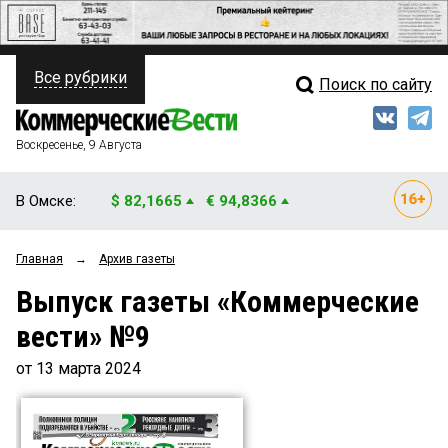
Все рубрики
Поиск по сайту
ПОЛИТИКА
Свежий выпуск
Медиа
ФИНАНСЫ
Воскресенье, 9 Августа
Кто есть кто
НЕДВИЖИМОСТЬ
В Омске:
$ 82,1665
€ 94,8366
Интервью
БИЗНЕС
Главная
→
Архив газеты
Мнения
ОБЩЕСТВО
Выпуск газеты «Коммерческие
Рейтинги
ЗАКОН
вести» №9
Блоги
НОВОСТИ КОМПАНИЙ
от 13 марта 2024
Архив
ПРОИСШЕСТВИЯ
СТИЛЬ ЖИЗНИ